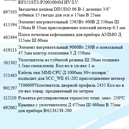
RFS518TS-P2001004M HV/LV
Звездочка цепная DIN/ISO 06 B-1 деление 3/8"
697193
зубчики 15 гнездо для оси ø 17мм В 25мм
Элемент нагревательный 2565Вт 400В Д 556мм Ш
415594
126мм В 33мм присоединение плоский штекер 6,3 мм
Плата печатная кофемашина для прибора ANIMO Д
402494
115мм Ш 60мм
Элемент нагревательный 9000Вт 230В ø монтажный
419113
47.5мм контур отопления 3 Д 550мм
Уплотнитель из губчатой резины Ш 20мм толщина
505302
1.5мм самоклеющ. Кол-во в уп-вке 1 м
Кабель тип MMI-CPU Д 1000мм 30=-полярн.'
551483
подходит для SCC_WE 61-202 присоединение штекер
7106609Уплотнитель дверной профиль 2435 Кол-во в
901297
уп-вке товар, продаваемый по метрам
112110
Рукоятка регулировочная термостат темп. макс. 250°C
Крышка с уплотнителем Д 475мм Ш 460мм В 75мм
692062
для прибора B42/J42/H-200