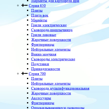
Мармиты для картофеля фри
Серия 650
Плиты
Плита вок
Мармиты
Грили электрические
Сковорода-шашлычница
Грили лавовые
Жарочные поверхности
Фритюрницы
Нейтральные элементы
Ванна моечная
Сковороды электрические
Подставки
Принадлежности
Серия 700
Плиты
Нейтральные элементы
Сковорода мультифункциональная
Жарочные поверхности
Аксессуары
Фритюрницы
Опрокидывающиеся сковороды