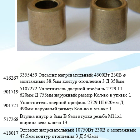
3355459 Элемент нагревательный 4500Вт 230В ø
416267
монтажный 38.5мм контур отопления 3 Д 358мм
5107272 Уплотнитель дверной профиль 2729 Ш
901719
620мм Д 755мм наружный размер Кол-во в уп-вке 1
Уплотнитель дверной профиль 2729 Ш 620мм Д
901721
490мм наружный размер Кол-во в уп-вке 1
Втулка внутр.ø 8мм В 9мм втулка резьба M11x1
517268
ширина зева ключа 13
Элемент нагревательный 10750Вт 230В ø монтажный
418017
47.5мм контур отопления 3 Д 542мм