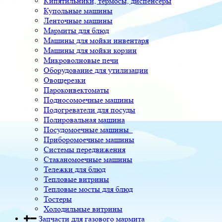
Кипятильники, термосы, диспенсеры
Купольные машины
Ленточные машины
Мармиты для блюд
Машины для мойки инвентаря
Машины для мойки корзин
Микроволновые печи
Оборудование для утилизации
Овощерезки
Пароконвектоматы
Подносомоечные машины
Подогреватели для посуды
Полировальная машина
Посудомоечные машины
Приборомоечные машины
Системы передвижения
Стаканомоечные машины
Тележки для блюд
Тепловые витрины
Тепловые мосты для блюд
Тостеры
Холодильные витрины
Запчасти для газового мармита