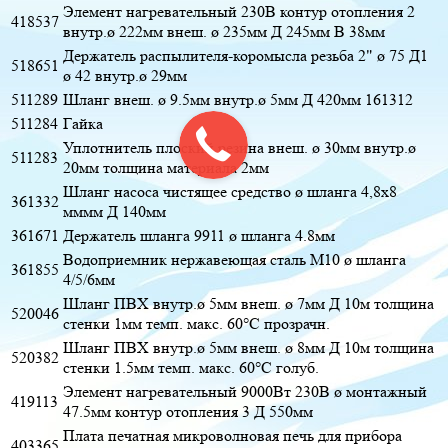
Элемент нагревательный 230В контур отопления 2
418537
внутр.ø 222мм внеш. ø 235мм Д 245мм В 38мм
Держатель распылителя-коромысла резьба 2" ø 75 Д1
518651
ø 42 внутр.ø 29мм
511289
Шланг внеш. ø 9.5мм внутр.ø 5мм Д 420мм 161312
511284
Гайка
Уплотнитель плоский резина внеш. ø 30мм внутр.ø
511283
20мм толщина материала 2мм
Шланг насоса чистящее средство ø шланга 4,8x8
361332
мммм Д 140мм
361671
Держатель шланга 9911 ø шланга 4.8мм
Водоприемник нержавеющая сталь M10 ø шланга
361855
4/5/6мм
Шланг ПВХ внутр.ø 5мм внеш. ø 7мм Д 10м толщина
520046
стенки 1мм темп. макс. 60°C прозрачн.
Шланг ПВХ внутр.ø 5мм внеш. ø 8мм Д 10м толщина
520382
стенки 1.5мм темп. макс. 60°C голуб.
Элемент нагревательный 9000Вт 230В ø монтажный
419113
47.5мм контур отопления 3 Д 550мм
Плата печатная микроволновая печь для прибора
403365