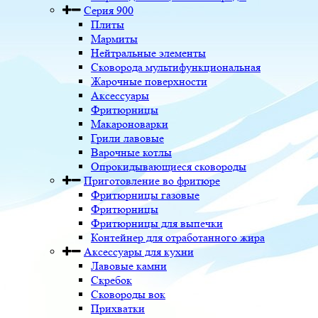
Серия 900
Плиты
Мармиты
Нейтральные элементы
Сковорода мультифункциональная
Жарочные поверхности
Аксессуары
Фритюрницы
Макароноварки
Грили лавовые
Варочные котлы
Опрокидывающиеся сковороды
Приготовление во фритюре
Фритюрницы газовые
Фритюрницы
Фритюрницы для выпечки
Контейнер для отработанного жира
Аксессуары для кухни
Лавовые камни
Скребок
Сковороды вок
Прихватки