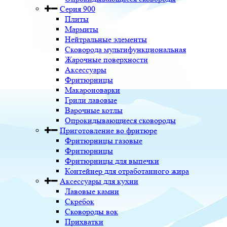
Серия 900
Плиты
Мармиты
Нейтральные элементы
Сковорода мультифункциональная
Жарочные поверхности
Аксессуары
Фритюрницы
Макароноварки
Грили лавовые
Варочные котлы
Опрокидывающиеся сковороды
Приготовление во фритюре
Фритюрницы газовые
Фритюрницы
Фритюрницы для выпечки
Контейнер для отработанного жира
Аксессуары для кухни
Лавовые камни
Скребок
Сковороды вок
Прихватки