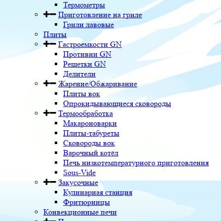
Термометры
Приготовление на гриле
Грили лавовые
Плиты
Гастроемкости GN
Противни GN
Решетки GN
Делители
Жарение/Обжаривание
Плиты вок
Опрокидывающиеся сковороды
Термообработка
Макароноварки
Плиты-табуреты
Сковороды вок
Варочный котёл
Печь низкотемпературного приготовления
Sous-Vide
Закусочные
Кулинарная станция
Фритюрницы
Конвекционные печи