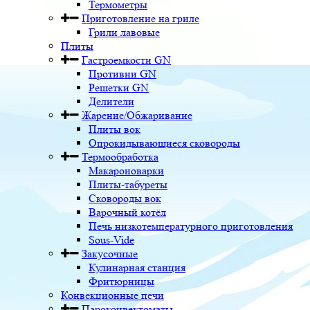
Термометры
Приготовление на гриле
Грили лавовые
Плиты
Гастроемкости GN
Противни GN
Решетки GN
Делители
Жарение/Обжаривание
Плиты вок
Опрокидывающиеся сковороды
Термообработка
Макароноварки
Плиты-табуреты
Сковороды вок
Варочный котёл
Печь низкотемпературного приготовления
Sous-Vide
Закусочные
Кулинарная станция
Фритюрницы
Конвекционные печи
Пароконвектоматы