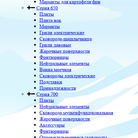
Мармиты для картофеля фри
Серия 650
Плиты
Плита вок
Мармиты
Грили электрические
Сковорода-шашлычница
Грили лавовые
Жарочные поверхности
Фритюрницы
Нейтральные элементы
Ванна моечная
Сковороды электрические
Подставки
Принадлежности
Серия 700
Плиты
Нейтральные элементы
Сковорода мультифункциональная
Жарочные поверхности
Аксессуары
Фритюрницы
Опрокидывающиеся сковороды