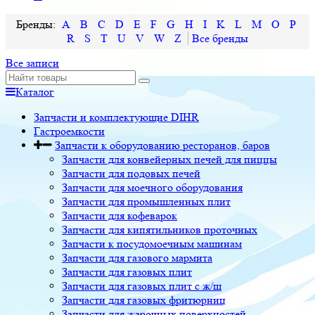
A
B
C
D
E
F
G
H
I
K
L
M
O
P
R
S
T
U
V
W
Z
Все записи
Каталог
Запчасти и комплектующие DIHR
Гастроемкости
Запчасти к оборудованию ресторанов, баров
Запчасти для конвейерных печей для пиццы
Запчасти для подовых печей
Запчасти для моечного оборудования
Запчасти для промышленных плит
Запчасти для кофеварок
Запчасти для кипятильников проточных
Запчасти к посудомоечным машинам
Запчасти для газового мармита
Запчасти для газовых плит
Запчасти для газовых плит с ж/ш
Запчасти для газовых фритюрниц
Запчасти для жарочных поверхностей