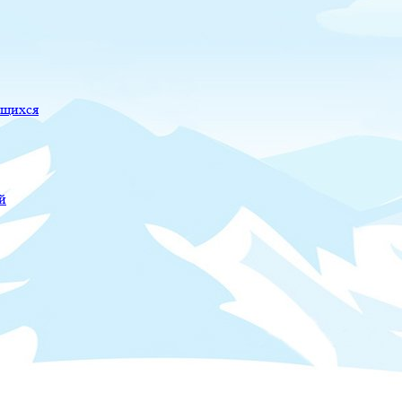
ющихся
й