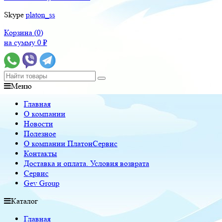
Skype
platon_ss
Корзина (
0
)
на сумму
0
₽
Меню
Главная
О компании
Новости
Полезное
О компании ПлатонСервис
Контакты
Доставка и оплата. Условия возврата
Сервис
Gev Group
Каталог
Главная