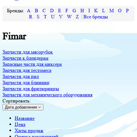
A
B
C
D
E
F
G
H
I
K
L
M
O
P
R
S
T
U
V
W
Z
Fimar
Запчасти для мясорубок
Запчасти к блендерам
Запасные части для миксера
Запчасти для тестомеса
Запчасти для пил
Запчасти для блинниц
Запчасти для фритюрницы
Запчасти для механического оборудования
Сортировать:
Дата добавления
Название
Цена
Хиты продаж
Оценка покупателей