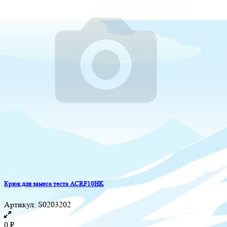
Крюк для замеса теста ACRF10HK
Артикул:
S0203202
0
₽