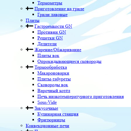
Термометры
Приготовление на гриле
Грили лавовые
Плиты
Гастроемкости GN
Противни GN
Решетки GN
Делители
Жарение/Обжаривание
Плиты вок
Опрокидывающиеся сковороды
Термообработка
Макароноварки
Плиты-табуреты
Сковороды вок
Варочный котёл
Печь низкотемпературного приготовления
Sous-Vide
Закусочные
Кулинарная станция
Фритюрницы
Конвекционные печи