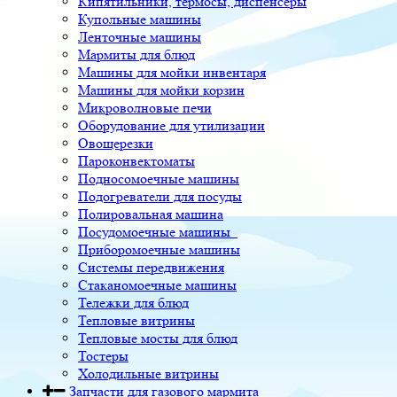
Кипятильники, термосы, диспенсеры
Купольные машины
Ленточные машины
Мармиты для блюд
Машины для мойки инвентаря
Машины для мойки корзин
Микроволновые печи
Оборудование для утилизации
Овощерезки
Пароконвектоматы
Подносомоечные машины
Подогреватели для посуды
Полировальная машина
Посудомоечные машины
Приборомоечные машины
Системы передвижения
Стаканомоечные машины
Тележки для блюд
Тепловые витрины
Тепловые мосты для блюд
Тостеры
Холодильные витрины
Запчасти для газового мармита