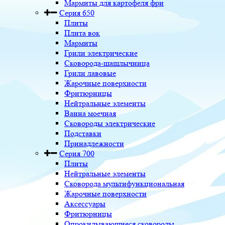
Мармиты для картофеля фри
Серия 650
Плиты
Плита вок
Мармиты
Грили электрические
Сковорода-шашлычница
Грили лавовые
Жарочные поверхности
Фритюрницы
Нейтральные элементы
Ванна моечная
Сковороды электрические
Подставки
Принадлежности
Серия 700
Плиты
Нейтральные элементы
Сковорода мультифункциональная
Жарочные поверхности
Аксессуары
Фритюрницы
Опрокидывающиеся сковороды