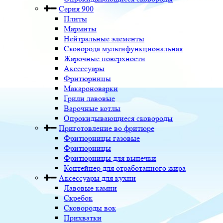
Серия 900
Плиты
Мармиты
Нейтральные элементы
Сковорода мультифункциональная
Жарочные поверхности
Аксессуары
Фритюрницы
Макароноварки
Грили лавовые
Варочные котлы
Опрокидывающиеся сковороды
Приготовление во фритюре
Фритюрницы газовые
Фритюрницы
Фритюрницы для выпечки
Контейнер для отработанного жира
Аксессуары для кухни
Лавовые камни
Скребок
Сковороды вок
Прихватки