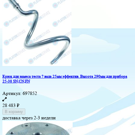
Крюк для замеса теста ? вала 25мм эффектив. Высота 290мм для прибора
25-38 SN,CN,FN
Артикул:
697852
28 483
₽
В корзину
доставка через 2-3 недели