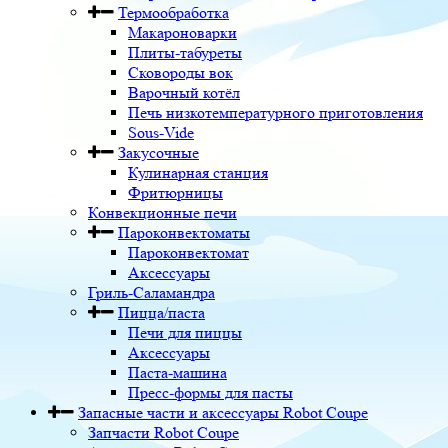
Термообработка
Макароноварки
Плиты-табуреты
Сковороды вок
Варочный котёл
Печь низкотемпературного приготовления
Sous-Vide
Закусочные
Кулинарная станция
Фритюрницы
Конвекционные печи
Пароконвектоматы
Пароконвектомат
Аксессуары
Гриль-Саламандра
Пицца/паста
Печи для пиццы
Аксессуары
Паста-машина
Пресс-формы для пасты
Запасные части и аксессуары Robot Coupe
Запчасти Robot Coupe