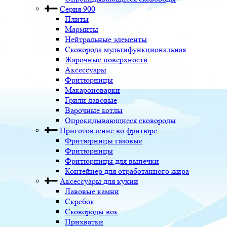
Серия 900
Плиты
Мармиты
Нейтральные элементы
Сковорода мультифункциональная
Жарочные поверхности
Аксессуары
Фритюрницы
Макароноварки
Грили лавовые
Варочные котлы
Опрокидывающиеся сковороды
Приготовление во фритюре
Фритюрницы газовые
Фритюрницы
Фритюрницы для выпечки
Контейнер для отработанного жира
Аксессуары для кухни
Лавовые камни
Скребок
Сковороды вок
Прихватки