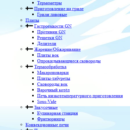
Термометры
Приготовление на гриле
Грили лавовые
Плиты
Гастроемкости GN
Противни GN
Решетки GN
Делители
Жарение/Обжаривание
Плиты вок
Опрокидывающиеся сковороды
Термообработка
Макароноварки
Плиты-табуреты
Сковороды вок
Варочный котёл
Печь низкотемпературного приготовления
Sous-Vide
Закусочные
Кулинарная станция
Фритюрницы
Конвекционные печи