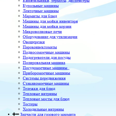
Кипятильники, термосы, диспенсеры
Купольные машины
Ленточные машины
Мармиты для блюд
Машины для мойки инвентаря
Машины для мойки корзин
Микроволновые печи
Оборудование для утилизации
Овощерезки
Пароконвектоматы
Подносомоечные машины
Подогреватели для посуды
Полировальная машина
Посудомоечные машины
Приборомоечные машины
Системы передвижения
Стаканомоечные машины
Тележки для блюд
Тепловые витрины
Тепловые мосты для блюд
Тостеры
Холодильные витрины
Запчасти для газового мармита