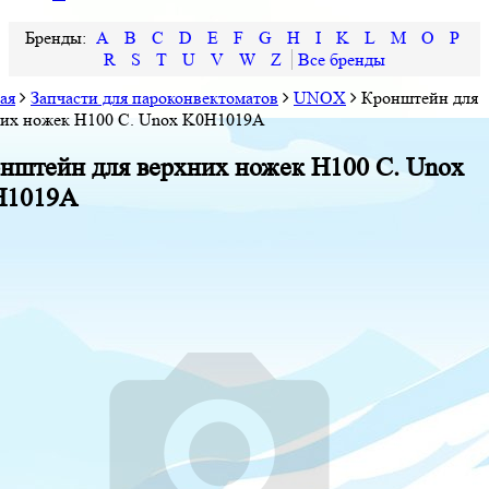
A
B
C
D
E
F
G
H
I
K
L
M
O
P
R
S
T
U
V
W
Z
ая
Запчасти для пароконвектоматов
UNOX
Кронштейн для
них ножек H100 C. Unox K0H1019A
нштейн для верхних ножек H100 C. Unox
H1019A