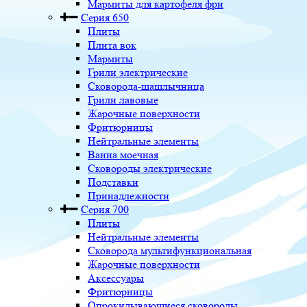
Мармиты для картофеля фри
Серия 650
Плиты
Плита вок
Мармиты
Грили электрические
Сковорода-шашлычница
Грили лавовые
Жарочные поверхности
Фритюрницы
Нейтральные элементы
Ванна моечная
Сковороды электрические
Подставки
Принадлежности
Серия 700
Плиты
Нейтральные элементы
Сковорода мультифункциональная
Жарочные поверхности
Аксессуары
Фритюрницы
Опрокидывающиеся сковороды