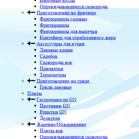
Варочные котлы
Опрокидывающиеся сковороды
Приготовление во фритюре
Фритюрницы газовые
Фритюрницы
Фритюрницы для выпечки
Контейнер для отработанного жира
Аксессуары для кухни
Лавовые камни
Скребок
Сковороды вок
Прихватки
Термометры
Приготовление на гриле
Грили лавовые
Плиты
Гастроемкости GN
Противни GN
Решетки GN
Делители
Жарение/Обжаривание
Плиты вок
Опрокидывающиеся сковороды