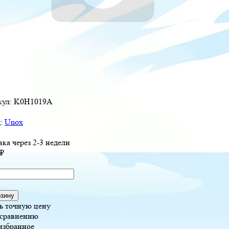
кул:
K0H1019A
д:
Unox
вка через 2-3 недели
₽
рзину
ь точную цену
 сравнению
избранное