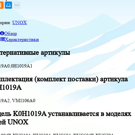
гории:
UNOX
Обзор
Характеристики
тернативные артикулы
19A0,0H1019A1
плектация (комплект поставки) артикула
H1019A
19A2, VM1106A0
ель K0H1019A устанавливается в моделях
ей UNOX