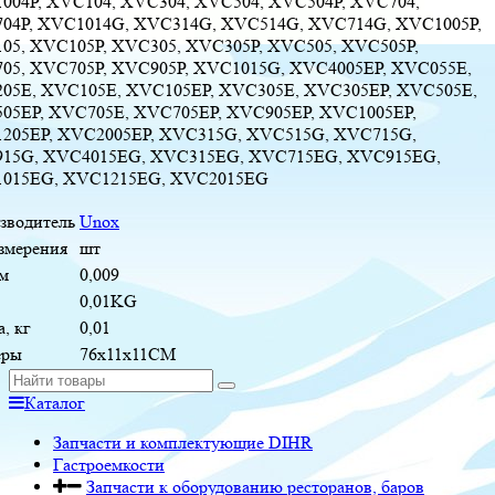
004P, XVC104, XVC304, XVC504, XVC504P, XVC704,
04P, XVC1014G, XVC314G, XVC514G, XVC714G, XVC1005P,
05, XVC105P, XVC305, XVC305P, XVC505, XVC505P,
05, XVC705P, XVC905P, XVC1015G, XVC4005EP, XVC055E,
05E, XVC105E, XVC105EP, XVC305E, XVC305EP, XVC505E,
05EP, XVC705E, XVC705EP, XVC905EP, XVC1005EP,
205EP, XVC2005EP, XVC315G, XVC515G, XVC715G,
15G, XVC4015EG, XVC315EG, XVC715EG, XVC915EG,
015EG, XVC1215EG, XVC2015EG
зводитель
Unox
измерения
шт
м
0,009
0,01KG
, кг
0,01
еры
76x11x11CM
Каталог
Запчасти и комплектующие DIHR
Гастроемкости
Запчасти к оборудованию ресторанов, баров