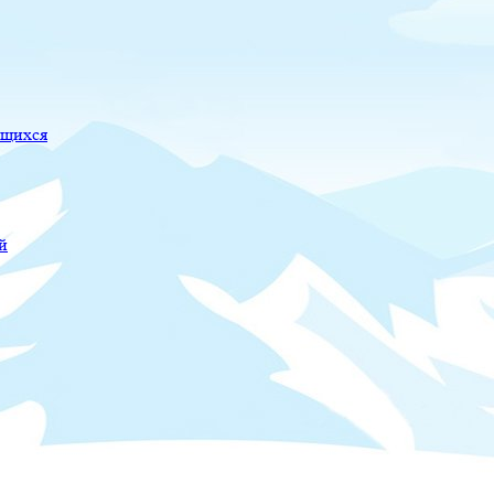
ющихся
й