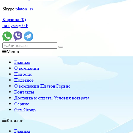
Skype
platon_ss
Корзина (
0
)
на сумму
0
₽
Меню
Главная
О компании
Новости
Полезное
О компании ПлатонСервис
Контакты
Доставка и оплата. Условия возврата
Сервис
Gev Group
Каталог
Главная