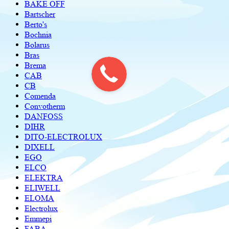
BAKE OFF
Bartscher
Berto's
Bochnia
Bolarus
Bras
Brema
CAB
CB
Comenda
Convotherm
DANFOSS
DIHR
DITO-ELECTROLUX
DIXELL
EGO
ELCO
ELEKTRA
ELIWELL
ELOMA
Electrolux
Emmepi
FABA