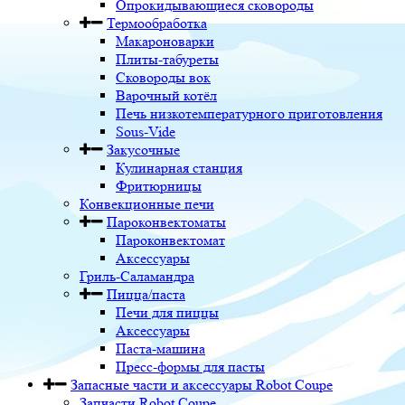
Опрокидывающиеся сковороды
Термообработка
Макароноварки
Плиты-табуреты
Сковороды вок
Варочный котёл
Печь низкотемпературного приготовления
Sous-Vide
Закусочные
Кулинарная станция
Фритюрницы
Конвекционные печи
Пароконвектоматы
Пароконвектомат
Аксессуары
Гриль-Саламандра
Пицца/паста
Печи для пиццы
Аксессуары
Паста-машина
Пресс-формы для пасты
Запасные части и аксессуары Robot Coupe
Запчасти Robot Coupe