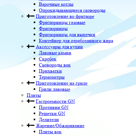
Варочные котлы
Опрокидывающиеся сковороды
Приготовление во фритюре
Фритюрницы газовые
Фритюрницы
Фритюрницы для выпечки
Контейнер для отработанного жира
Аксессуары для кухни
Лавовые камни
Скребок
Сковороды вок
Прихватки
Термометры
Приготовление на гриле
Грили лавовые
Плиты
Гастроемкости GN
Противни GN
Решетки GN
Делители
Жарение/Обжаривание
Плиты вок