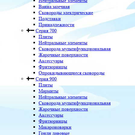
Нейтральные элементы
Ванна моечная
Сковороды электрические
Подставки
Принадлежности
Серия 700
Плиты
Нейтральные элементы
Сковорода мультифункциональная
Жарочные поверхности
Аксессуары
Фритюрницы
Опрокидывающиеся сковороды
Серия 900
Плиты
Мармиты
Нейтральные элементы
Сковорода мультифункциональная
Жарочные поверхности
Аксессуары
Фритюрницы
Макароноварки
Грили лавовые