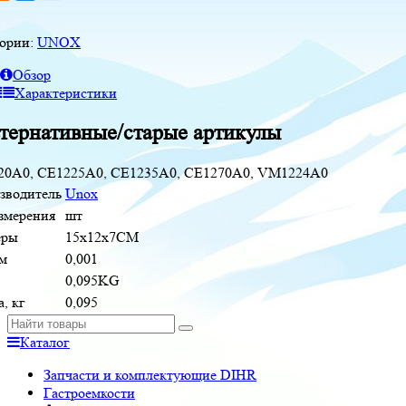
гории:
UNOX
Обзор
Характеристики
тернативные/старые артикулы
20A0, CE1225A0, CE1235A0, CE1270A0, VM1224A0
зводитель
Unox
измерения
шт
еры
15x12x7CM
м
0,001
0,095KG
, кг
0,095
Каталог
Запчасти и комплектующие DIHR
Гастроемкости