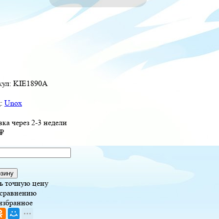
кул:
KIE1890A
д:
Unox
вка через 2-3 недели
₽
рзину
ь точную цену
 сравнению
избранное