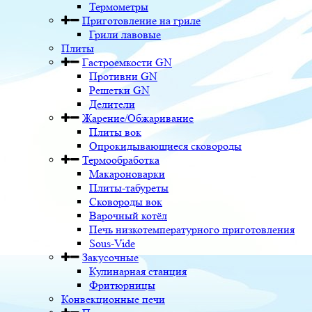
Термометры
Приготовление на гриле
Грили лавовые
Плиты
Гастроемкости GN
Противни GN
Решетки GN
Делители
Жарение/Обжаривание
Плиты вок
Опрокидывающиеся сковороды
Термообработка
Макароноварки
Плиты-табуреты
Сковороды вок
Варочный котёл
Печь низкотемпературного приготовления
Sous-Vide
Закусочные
Кулинарная станция
Фритюрницы
Конвекционные печи