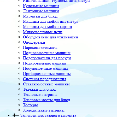
Кипятильники, термосы, диспенсеры
Купольные машины
Ленточные машины
Мармиты для блюд
Машины для мойки инвентаря
Машины для мойки корзин
Микроволновые печи
Оборудование для утилизации
Овощерезки
Пароконвектоматы
Подносомоечные машины
Подогреватели для посуды
Полировальная машина
Посудомоечные машины
Приборомоечные машины
Системы передвижения
Стаканомоечные машины
Тележки для блюд
Тепловые витрины
Тепловые мосты для блюд
Тостеры
Холодильные витрины
Запчасти для газового мармита