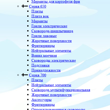
Мармиты для картофеля фри
Серия 650
Плиты
Плита вок
Мармиты
Грили электрические
Сковорода-шашлычница
Грили лавовые
Жарочные поверхности
Фритюрницы
Нейтральные элементы
Ванна моечная
Сковороды электрические
Подставки
Принадлежности
Серия 700
Плиты
Нейтральные элементы
Сковорода мультифункциональная
Жарочные поверхности
Аксессуары
Фритюрницы
Опрокидывающиеся сковороды