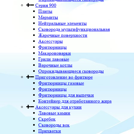
Серия 900
Плиты
Мармиты
Нейтральные элементы
Сковорода мультифункциональная
Жарочные поверхности
Аксессуары
Фритюрницы
Макароноварки
Грили лавовые
Варочные котлы
Опрокидывающиеся сковороды
Приготовление во фритюре
Фритюрницы газовые
Фритюрницы
Фритюрницы для выпечки
Контейнер для отработанного жира
Аксессуары для кухни
Лавовые камни
Скребок
Сковороды вок
Прихватки