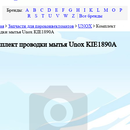
A
B
C
D
E
F
G
H
I
K
L
M
O
P
R
S
T
U
V
W
Z
ая
Запчасти для пароконвектоматов
UNOX
Комплект
одки мытья Unox KIE1890A
плект проводки мытья Unox KIE1890A