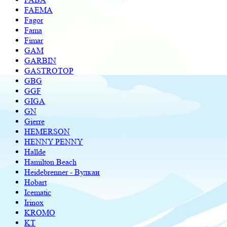
FAEMA
Fagor
Fama
Fimar
GAM
GARBIN
GASTROTOP
GBG
GGF
GIGA
GN
Gierre
HEMERSON
HENNY PENNY
Hallde
Hamilton Beach
Heidebrenner - Вулкан
Hobart
Icematic
Irinox
KROMO
KT