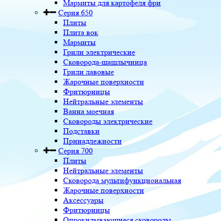
Мармиты для картофеля фри
Серия 650
Плиты
Плита вок
Мармиты
Грили электрические
Сковорода-шашлычница
Грили лавовые
Жарочные поверхности
Фритюрницы
Нейтральные элементы
Ванна моечная
Сковороды электрические
Подставки
Принадлежности
Серия 700
Плиты
Нейтральные элементы
Сковорода мультифункциональная
Жарочные поверхности
Аксессуары
Фритюрницы
Опрокидывающиеся сковороды