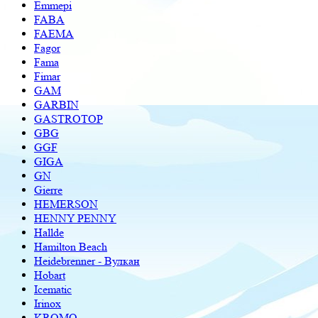
Emmepi
FABA
FAEMA
Fagor
Fama
Fimar
GAM
GARBIN
GASTROTOP
GBG
GGF
GIGA
GN
Gierre
HEMERSON
HENNY PENNY
Hallde
Hamilton Beach
Heidebrenner - Вулкан
Hobart
Icematic
Irinox
KROMO