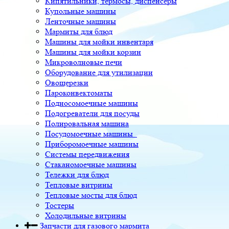
Кипятильники, термосы, диспенсеры
Купольные машины
Ленточные машины
Мармиты для блюд
Машины для мойки инвентаря
Машины для мойки корзин
Микроволновые печи
Оборудование для утилизации
Овощерезки
Пароконвектоматы
Подносомоечные машины
Подогреватели для посуды
Полировальная машина
Посудомоечные машины
Приборомоечные машины
Системы передвижения
Стаканомоечные машины
Тележки для блюд
Тепловые витрины
Тепловые мосты для блюд
Тостеры
Холодильные витрины
Запчасти для газового мармита