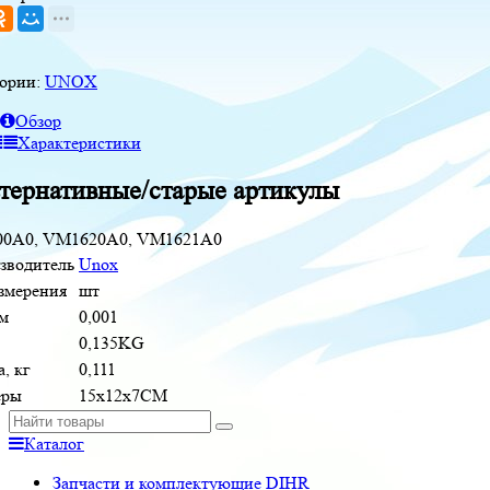
гории:
UNOX
Обзор
Характеристики
тернативные/старые артикулы
00A0, VM1620A0, VM1621A0
зводитель
Unox
измерения
шт
м
0,001
0,135KG
, кг
0,111
еры
15x12x7CM
Каталог
Запчасти и комплектующие DIHR