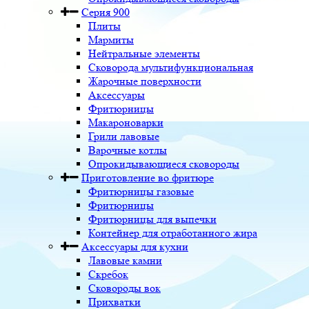
Серия 900
Плиты
Мармиты
Нейтральные элементы
Сковорода мультифункциональная
Жарочные поверхности
Аксессуары
Фритюрницы
Макароноварки
Грили лавовые
Варочные котлы
Опрокидывающиеся сковороды
Приготовление во фритюре
Фритюрницы газовые
Фритюрницы
Фритюрницы для выпечки
Контейнер для отработанного жира
Аксессуары для кухни
Лавовые камни
Скребок
Сковороды вок
Прихватки