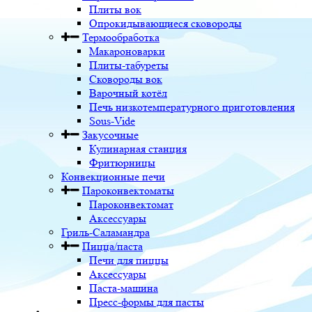
Плиты вок
Опрокидывающиеся сковороды
Термообработка
Макароноварки
Плиты-табуреты
Сковороды вок
Варочный котёл
Печь низкотемпературного приготовления
Sous-Vide
Закусочные
Кулинарная станция
Фритюрницы
Конвекционные печи
Пароконвектоматы
Пароконвектомат
Аксессуары
Гриль-Саламандра
Пицца/паста
Печи для пиццы
Аксессуары
Паста-машина
Пресс-формы для пасты