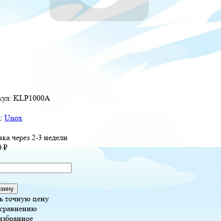
кул:
KLP1000A
д:
Unox
вка через 2-3 недели
0
₽
рзину
ь точную цену
 сравнению
избранное