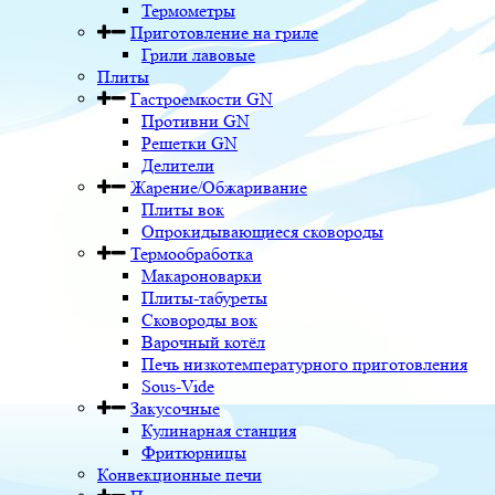
Термометры
Приготовление на гриле
Грили лавовые
Плиты
Гастроемкости GN
Противни GN
Решетки GN
Делители
Жарение/Обжаривание
Плиты вок
Опрокидывающиеся сковороды
Термообработка
Макароноварки
Плиты-табуреты
Сковороды вок
Варочный котёл
Печь низкотемпературного приготовления
Sous-Vide
Закусочные
Кулинарная станция
Фритюрницы
Конвекционные печи