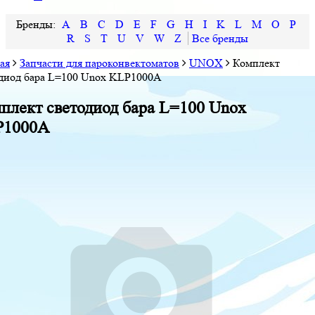
A
B
C
D
E
F
G
H
I
K
L
M
O
P
R
S
T
U
V
W
Z
ая
Запчасти для пароконвектоматов
UNOX
Комплект
диод бара L=100 Unox KLP1000A
плект светодиод бара L=100 Unox
P1000A