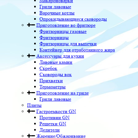
Макароноварки
Грили лавовые
Варочные котлы
Опрокидывающиеся сковороды
Приготовление во фритюре
Фритюрницы газовые
Фритюрницы
Фритюрницы для выпечки
Контейнер для отработанного жира
Аксессуары для кухни
Лавовые камни
Скребок
Сковороды вок
Прихватки
Термометры
Приготовление на гриле
Грили лавовые
Плиты
Гастроемкости GN
Противни GN
Решетки GN
Делители
Жарение/Обжаривание