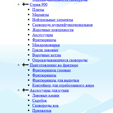
Серия 900
Плиты
Мармиты
Нейтральные элементы
Сковорода мультифункциональная
Жарочные поверхности
Аксессуары
Фритюрницы
Макароноварки
Грили лавовые
Варочные котлы
Опрокидывающиеся сковороды
Приготовление во фритюре
Фритюрницы газовые
Фритюрницы
Фритюрницы для выпечки
Контейнер для отработанного жира
Аксессуары для кухни
Лавовые камни
Скребок
Сковороды вок
Прихватки