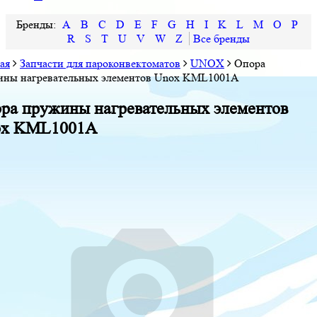
A
B
C
D
E
F
G
H
I
K
L
M
O
P
R
S
T
U
V
W
Z
ая
Запчасти для пароконвектоматов
UNOX
Опора
ины нагревательных элементов Unox KML1001A
ра пружины нагревательных элементов
ox KML1001A