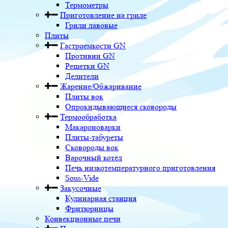
Термометры
Приготовление на гриле
Грили лавовые
Плиты
Гастроемкости GN
Противни GN
Решетки GN
Делители
Жарение/Обжаривание
Плиты вок
Опрокидывающиеся сковороды
Термообработка
Макароноварки
Плиты-табуреты
Сковороды вок
Варочный котёл
Печь низкотемпературного приготовления
Sous-Vide
Закусочные
Кулинарная станция
Фритюрницы
Конвекционные печи