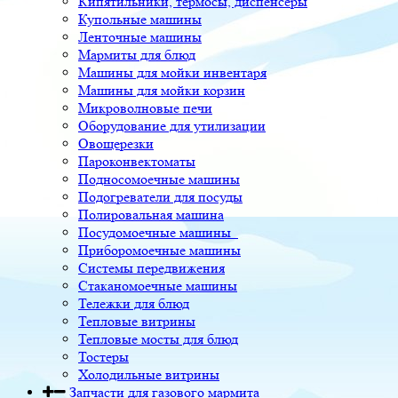
Кипятильники, термосы, диспенсеры
Купольные машины
Ленточные машины
Мармиты для блюд
Машины для мойки инвентаря
Машины для мойки корзин
Микроволновые печи
Оборудование для утилизации
Овощерезки
Пароконвектоматы
Подносомоечные машины
Подогреватели для посуды
Полировальная машина
Посудомоечные машины
Приборомоечные машины
Системы передвижения
Стаканомоечные машины
Тележки для блюд
Тепловые витрины
Тепловые мосты для блюд
Тостеры
Холодильные витрины
Запчасти для газового мармита