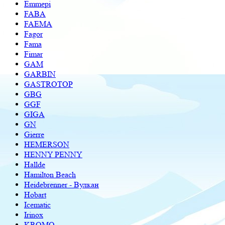
Emmepi
FABA
FAEMA
Fagor
Fama
Fimar
GAM
GARBIN
GASTROTOP
GBG
GGF
GIGA
GN
Gierre
HEMERSON
HENNY PENNY
Hallde
Hamilton Beach
Heidebrenner - Вулкан
Hobart
Icematic
Irinox
KROMO