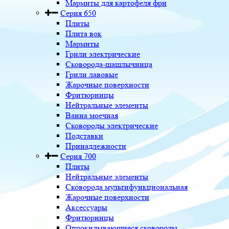
Мармиты для картофеля фри
Серия 650
Плиты
Плита вок
Мармиты
Грили электрические
Сковорода-шашлычница
Грили лавовые
Жарочные поверхности
Фритюрницы
Нейтральные элементы
Ванна моечная
Сковороды электрические
Подставки
Принадлежности
Серия 700
Плиты
Нейтральные элементы
Сковорода мультифункциональная
Жарочные поверхности
Аксессуары
Фритюрницы
Опрокидывающиеся сковороды