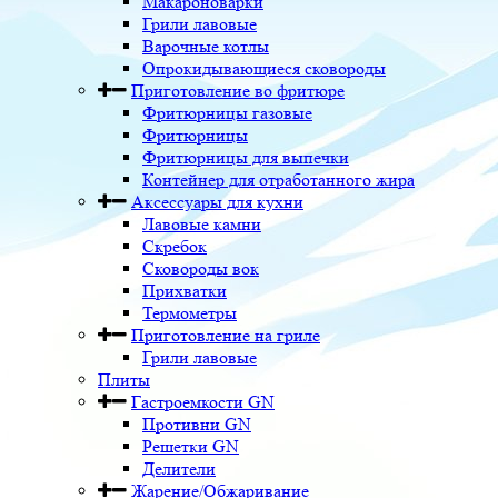
Макароноварки
Грили лавовые
Варочные котлы
Опрокидывающиеся сковороды
Приготовление во фритюре
Фритюрницы газовые
Фритюрницы
Фритюрницы для выпечки
Контейнер для отработанного жира
Аксессуары для кухни
Лавовые камни
Скребок
Сковороды вок
Прихватки
Термометры
Приготовление на гриле
Грили лавовые
Плиты
Гастроемкости GN
Противни GN
Решетки GN
Делители
Жарение/Обжаривание