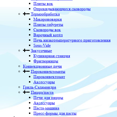
Плиты вок
Опрокидывающиеся сковороды
Термообработка
Макароноварки
Плиты-табуреты
Сковороды вок
Варочный котёл
Печь низкотемпературного приготовления
Sous-Vide
Закусочные
Кулинарная станция
Фритюрницы
Конвекционные печи
Пароконвектоматы
Пароконвектомат
Аксессуары
Гриль-Саламандра
Пицца/паста
Печи для пиццы
Аксессуары
Паста-машина
Пресс-формы для пасты