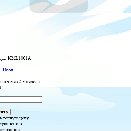
кул:
KML1001A
д:
Unox
вка через 2-3 недели
₽
рзину
ь точную цену
 сравнению
избранное