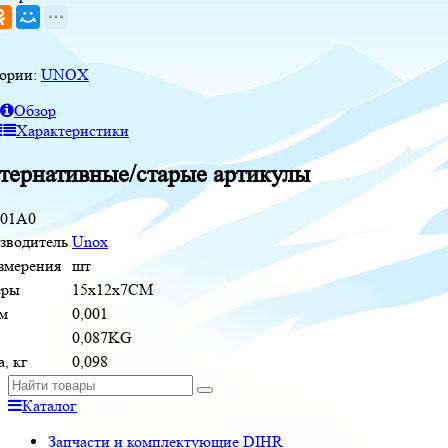
гории:
UNOX
Обзор
Характеристики
тернативные/старые артикулы
01A0
зводитель
Unox
измерения
шт
еры
15x12x7CM
м
0,001
0,087KG
, кг
0,098
Каталог
Запчасти и комплектующие DIHR