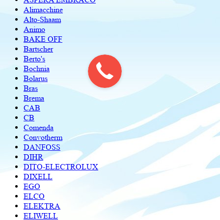
Alimacchine
Alto-Shaam
Animo
BAKE OFF
Bartscher
Berto's
Bochnia
Bolarus
Bras
Brema
CAB
CB
Comenda
Convotherm
DANFOSS
DIHR
DITO-ELECTROLUX
DIXELL
EGO
ELCO
ELEKTRA
ELIWELL