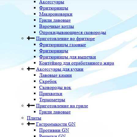
Аксессуары
Фритюрницы
Макароноварки
Грили лавовые
Варочные котлы
Опрокидывающиеся сковороды
Приготовление во фритюре
Фритюрницы газовые
Фритюрницы
Фритюрницы для выпечки
Контейнер для отработанного жира
Аксессуары для кухни
Лавовые камни
Скребок
Сковороды вок
Прихватки
Термометры
Приготовление на гриле
Грили лавовые
Плиты
Гастроемкости GN
Противни GN
Решетки GN