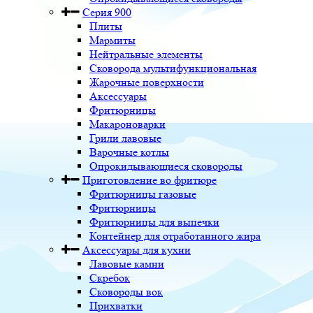
Серия 900
Плиты
Мармиты
Нейтральные элементы
Сковорода мультифункциональная
Жарочные поверхности
Аксессуары
Фритюрницы
Макароноварки
Грили лавовые
Варочные котлы
Опрокидывающиеся сковороды
Приготовление во фритюре
Фритюрницы газовые
Фритюрницы
Фритюрницы для выпечки
Контейнер для отработанного жира
Аксессуары для кухни
Лавовые камни
Скребок
Сковороды вок
Прихватки