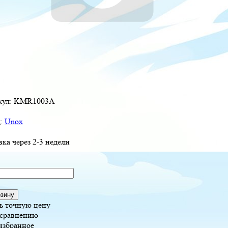
кул:
KMR1003A
д:
Unox
вка через 2-3 недели
рзину
ь точную цену
 сравнению
избранное