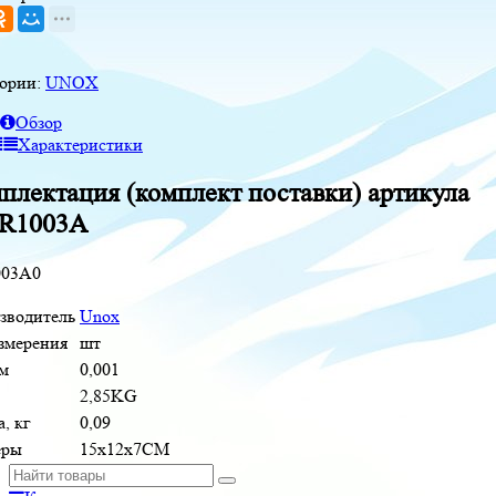
гории:
UNOX
Обзор
Характеристики
плектация (комплект поставки) артикула
R1003A
03A0
зводитель
Unox
измерения
шт
м
0,001
2,85KG
, кг
0,09
еры
15x12x7CM