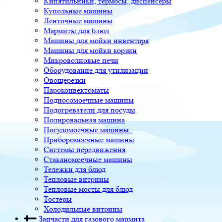
Кипятильники, термосы, диспенсеры
Купольные машины
Ленточные машины
Мармиты для блюд
Машины для мойки инвентаря
Машины для мойки корзин
Микроволновые печи
Оборудование для утилизации
Овощерезки
Пароконвектоматы
Подносомоечные машины
Подогреватели для посуды
Полировальная машина
Посудомоечные машины
Приборомоечные машины
Системы передвижения
Стаканомоечные машины
Тележки для блюд
Тепловые витрины
Тепловые мосты для блюд
Тостеры
Холодильные витрины
Запчасти для газового мармита