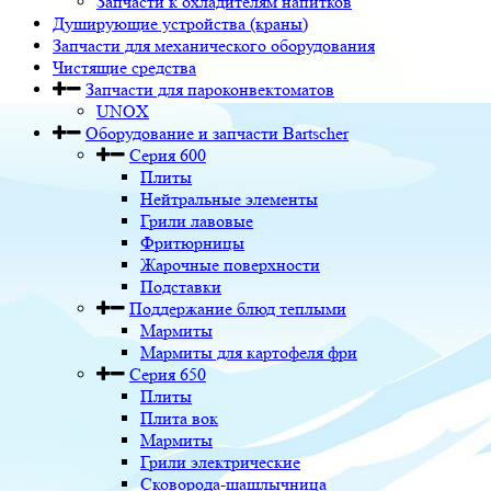
Запчасти к охладителям напитков
Душирующие устройства (краны)
Запчасти для механического оборудования
Чистящие средства
Запчасти для пароконвектоматов
UNOX
Оборудование и запчасти Bartscher
Серия 600
Плиты
Нейтральные элементы
Грили лавовые
Фритюрницы
Жарочные поверхности
Подставки
Поддержание блюд теплыми
Мармиты
Мармиты для картофеля фри
Серия 650
Плиты
Плита вок
Мармиты
Грили электрические
Сковорода-шашлычница