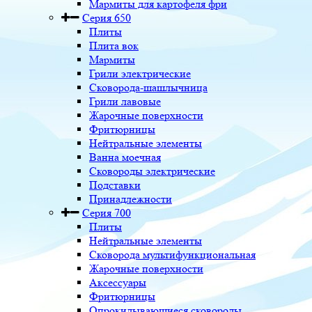
Мармиты для картофеля фри
Серия 650
Плиты
Плита вок
Мармиты
Грили электрические
Сковорода-шашлычница
Грили лавовые
Жарочные поверхности
Фритюрницы
Нейтральные элементы
Ванна моечная
Сковороды электрические
Подставки
Принадлежности
Серия 700
Плиты
Нейтральные элементы
Сковорода мультифункциональная
Жарочные поверхности
Аксессуары
Фритюрницы
Опрокидывающиеся сковороды