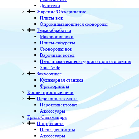
Делители
Жарение/Обжаривание
Плиты вок
Опрокидывающиеся сковороды
Термообработка
Макароноварки
Плиты-табуреты
Сковороды вок
Варочный котёл
Печь низкотемпературного приготовления
Sous-Vide
Закусочные
Кулинарная станция
Фритюрницы
Конвекционные печи
Пароконвектоматы
Пароконвектомат
Аксессуары
Гриль-Саламандра
Пицца/паста
Печи для пиццы
Аксессуары