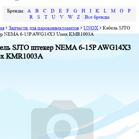
A
B
C
D
E
F
G
H
I
K
L
M
O
P
R
S
T
U
V
W
Z
ая
Запчасти для пароконвектоматов
UNOX
Кабель SJTO
ер NEMA 6-15P AWG14X3 Unox KMR1003A
ель SJTO штекер NEMA 6-15P AWG14X3
ox KMR1003A