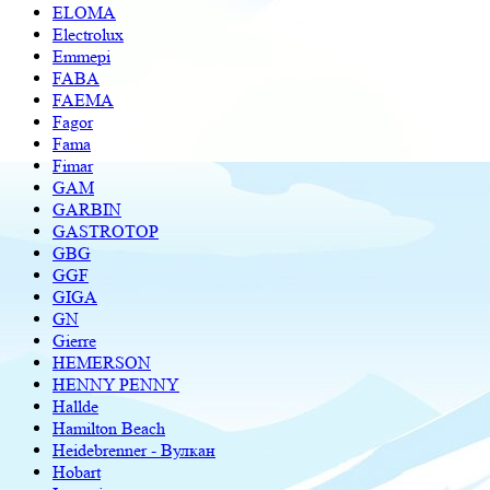
ELOMA
Electrolux
Emmepi
FABA
FAEMA
Fagor
Fama
Fimar
GAM
GARBIN
GASTROTOP
GBG
GGF
GIGA
GN
Gierre
HEMERSON
HENNY PENNY
Hallde
Hamilton Beach
Heidebrenner - Вулкан
Hobart