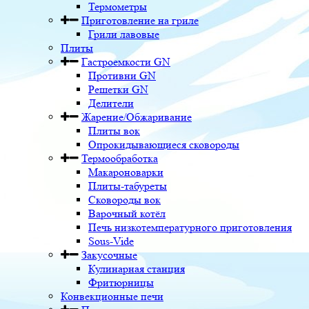
Термометры
Приготовление на гриле
Грили лавовые
Плиты
Гастроемкости GN
Противни GN
Решетки GN
Делители
Жарение/Обжаривание
Плиты вок
Опрокидывающиеся сковороды
Термообработка
Макароноварки
Плиты-табуреты
Сковороды вок
Варочный котёл
Печь низкотемпературного приготовления
Sous-Vide
Закусочные
Кулинарная станция
Фритюрницы
Конвекционные печи