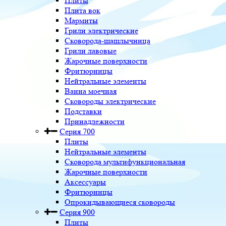
Плиты
Плита вок
Мармиты
Грили электрические
Сковорода-шашлычница
Грили лавовые
Жарочные поверхности
Фритюрницы
Нейтральные элементы
Ванна моечная
Сковороды электрические
Подставки
Принадлежности
Серия 700
Плиты
Нейтральные элементы
Сковорода мультифункциональная
Жарочные поверхности
Аксессуары
Фритюрницы
Опрокидывающиеся сковороды
Серия 900
Плиты