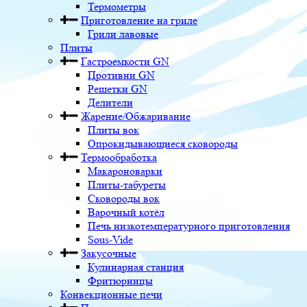
Термометры
Приготовление на гриле
Грили лавовые
Плиты
Гастроемкости GN
Противни GN
Решетки GN
Делители
Жарение/Обжаривание
Плиты вок
Опрокидывающиеся сковороды
Термообработка
Макароноварки
Плиты-табуреты
Сковороды вок
Варочный котёл
Печь низкотемпературного приготовления
Sous-Vide
Закусочные
Кулинарная станция
Фритюрницы
Конвекционные печи