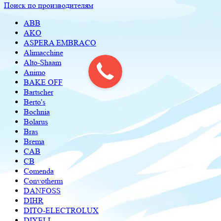
Поиск по производителям
ABB
AKO
ASPERA EMBRACO
Alimacchine
Alto-Shaam
Animo
BAKE OFF
Bartscher
Berto's
Bochnia
Bolarus
Bras
Brema
CAB
CB
Comenda
Convotherm
DANFOSS
DIHR
DITO-ELECTROLUX
DIXELL