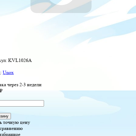
кул:
KVL1026A
д:
Unox
вка через 2-3 недели
₽
рзину
ь точную цену
 сравнению
избранное