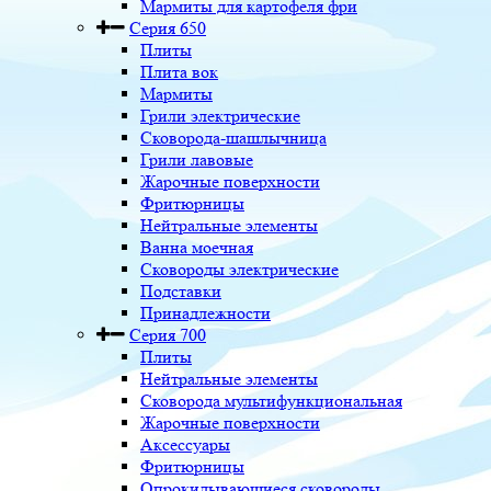
Мармиты для картофеля фри
Серия 650
Плиты
Плита вок
Мармиты
Грили электрические
Сковорода-шашлычница
Грили лавовые
Жарочные поверхности
Фритюрницы
Нейтральные элементы
Ванна моечная
Сковороды электрические
Подставки
Принадлежности
Серия 700
Плиты
Нейтральные элементы
Сковорода мультифункциональная
Жарочные поверхности
Аксессуары
Фритюрницы
Опрокидывающиеся сковороды