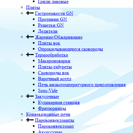
Грили лавовые
Плиты
Гастроемкости GN
Противни GN
Решетки GN
Делители
Жарение/Обжаривание
Плиты вок
Опрокидывающиеся сковороды
Термообработка
Макароноварки
Плиты-табуреты
Сковороды вок
Варочный котёл
Печь низкотемпературного приготовления
Sous-Vide
Закусочные
Кулинарная станция
Фритюрницы
Конвекционные печи
Пароконвектоматы
Пароконвектомат
Аксессуары