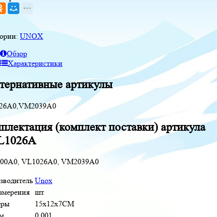
гории:
UNOX
Обзор
Характеристики
тернативные артикулы
26A0,VM2039A0
плектация (комплект поставки) артикула
L1026A
00A0, VL1026A0, VM2039A0
зводитель
Unox
измерения
шт
еры
15x12x7CM
м
0,001