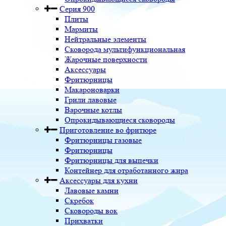
Серия 900
Плиты
Мармиты
Нейтральные элементы
Сковорода мультифункциональная
Жарочные поверхности
Аксессуары
Фритюрницы
Макароноварки
Грили лавовые
Варочные котлы
Опрокидывающиеся сковороды
Приготовление во фритюре
Фритюрницы газовые
Фритюрницы
Фритюрницы для выпечки
Контейнер для отработанного жира
Аксессуары для кухни
Лавовые камни
Скребок
Сковороды вок
Прихватки