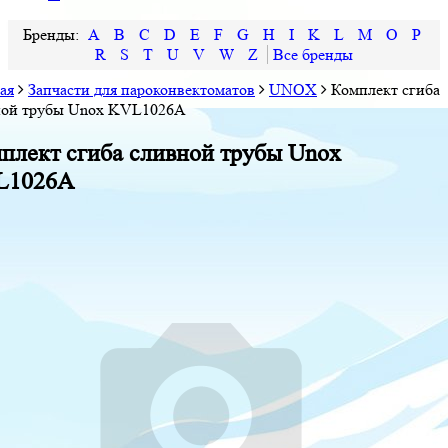
A
B
C
D
E
F
G
H
I
K
L
M
O
P
R
S
T
U
V
W
Z
ая
Запчасти для пароконвектоматов
UNOX
Комплект сгиба
ной трубы Unox KVL1026A
плект сгиба сливной трубы Unox
L1026A