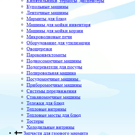
Кипятильники, термосы, диспенсеры
Купольные машины
Ленточные машины
Мармиты для блюд
Машины для мойки инвентаря
Машины для мойки корзин
Микроволновые печи
Оборудование для утилизации
Овощерезки
Пароконвектоматы
Подносомоечные машины
Подогреватели для посуды
Полировальная машина
Посудомоечные машины
Приборомоечные машины
Системы передвижения
Стаканомоечные машины
Тележки для блюд
Тепловые витрины
Тепловые мосты для блюд
Тостеры
Холодильные витрины
Запчасти для газового мармита