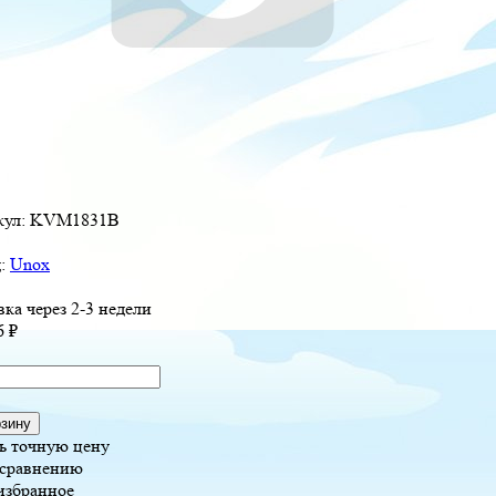
кул:
KVM1831B
д:
Unox
вка через 2-3 недели
6
₽
рзину
ь точную цену
 сравнению
избранное