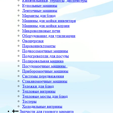
Кипятильники, термосы, диспенсеры
Купольные машины
Ленточные машины
Мармиты для блюд
Машины для мойки инвентаря
Машины для мойки корзин
Микроволновые печи
Оборудование для утилизации
Овощерезки
Пароконвектоматы
Подносомоечные машины
Подогреватели для посуды
Полировальная машина
Посудомоечные машины
Приборомоечные машины
Системы передвижения
Стаканомоечные машины
Тележки для блюд
Тепловые витрины
Тепловые мосты для блюд
Тостеры
Холодильные витрины
Запчасти для газового мармита