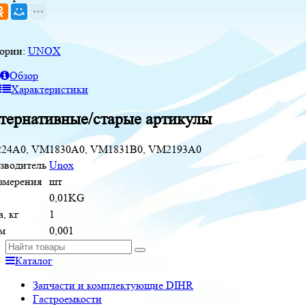
гории:
UNOX
Обзор
Характеристики
тернативные/старые артикулы
24A0, VM1830A0, VM1831B0, VM2193A0
зводитель
Unox
измерения
шт
0,01KG
, кг
1
м
0,001
Каталог
Запчасти и комплектующие DIHR
Гастроемкости