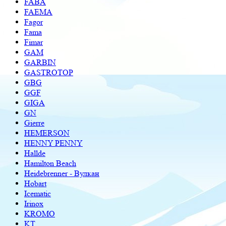
FABA
FAEMA
Fagor
Fama
Fimar
GAM
GARBIN
GASTROTOP
GBG
GGF
GIGA
GN
Gierre
HEMERSON
HENNY PENNY
Hallde
Hamilton Beach
Heidebrenner - Вулкан
Hobart
Icematic
Irinox
KROMO
KT