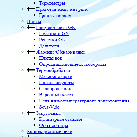
Термометры
Приготовление на гриле
Грили лавовые
Плиты
Гастроемкости GN
Противни GN
Решетки GN
Делители
Жарение/Обжаривание
Плиты вок
Опрокидывающиеся сковороды
Термообработка
Макароноварки
Плиты-табуреты
Сковороды вок
Варочный котёл
Печь низкотемпературного приготовления
Sous-Vide
Закусочные
Кулинарная станция
Фритюрницы
Конвекционные печи