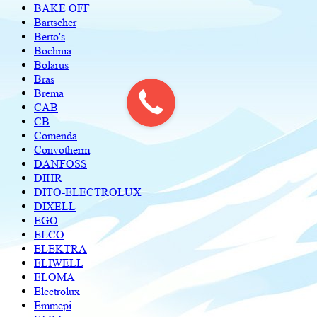
BAKE OFF
Bartscher
Berto's
Bochnia
Bolarus
Bras
Brema
CAB
CB
Comenda
Convotherm
DANFOSS
DIHR
DITO-ELECTROLUX
DIXELL
EGO
ELCO
ELEKTRA
ELIWELL
ELOMA
Electrolux
Emmepi