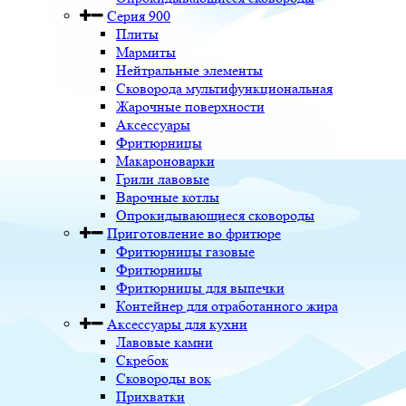
Серия 900
Плиты
Мармиты
Нейтральные элементы
Сковорода мультифункциональная
Жарочные поверхности
Аксессуары
Фритюрницы
Макароноварки
Грили лавовые
Варочные котлы
Опрокидывающиеся сковороды
Приготовление во фритюре
Фритюрницы газовые
Фритюрницы
Фритюрницы для выпечки
Контейнер для отработанного жира
Аксессуары для кухни
Лавовые камни
Скребок
Сковороды вок
Прихватки