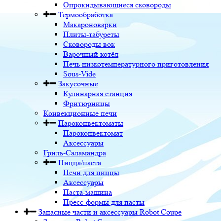
Опрокидывающиеся сковороды
Термообработка
Макароноварки
Плиты-табуреты
Сковороды вок
Варочный котёл
Печь низкотемпературного приготовления
Sous-Vide
Закусочные
Кулинарная станция
Фритюрницы
Конвекционные печи
Пароконвектоматы
Пароконвектомат
Аксессуары
Гриль-Саламандра
Пицца/паста
Печи для пиццы
Аксессуары
Паста-машина
Пресс-формы для пасты
Запасные части и аксессуары Robot Coupe