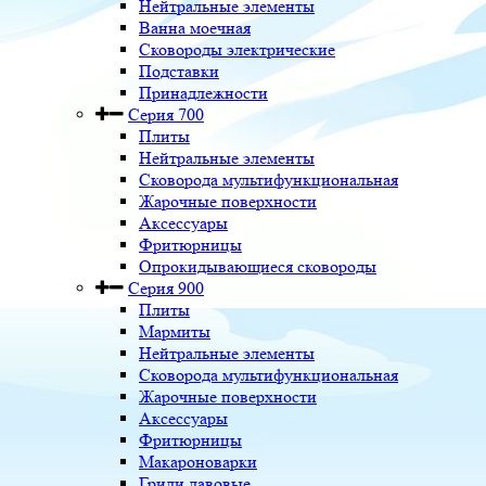
Нейтральные элементы
Ванна моечная
Сковороды электрические
Подставки
Принадлежности
Серия 700
Плиты
Нейтральные элементы
Сковорода мультифункциональная
Жарочные поверхности
Аксессуары
Фритюрницы
Опрокидывающиеся сковороды
Серия 900
Плиты
Мармиты
Нейтральные элементы
Сковорода мультифункциональная
Жарочные поверхности
Аксессуары
Фритюрницы
Макароноварки
Грили лавовые