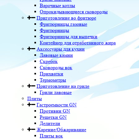
Варочные котлы
Опрокидывающиеся сковороды
Приготовление во фритюре
Фритюрницы газовые
Фритюрницы
Фритюрницы для выпечки
Контейнер для отработанного жира
Аксессуары для кухни
Лавовые камни
Скребок
Сковороды вок
Прихватки
Термометры
Приготовление на гриле
Грили лавовые
Плиты
Гастроемкости GN
Противни GN
Решетки GN
Делители
Жарение/Обжаривание
Плиты вок