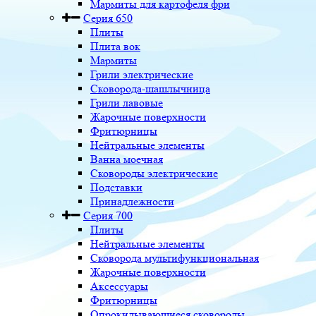
Мармиты для картофеля фри
Серия 650
Плиты
Плита вок
Мармиты
Грили электрические
Сковорода-шашлычница
Грили лавовые
Жарочные поверхности
Фритюрницы
Нейтральные элементы
Ванна моечная
Сковороды электрические
Подставки
Принадлежности
Серия 700
Плиты
Нейтральные элементы
Сковорода мультифункциональная
Жарочные поверхности
Аксессуары
Фритюрницы
Опрокидывающиеся сковороды