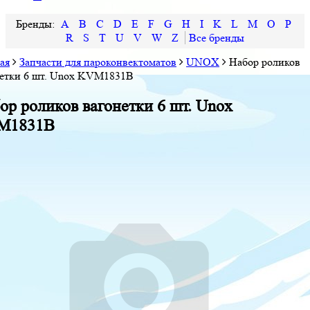
A
B
C
D
E
F
G
H
I
K
L
M
O
P
R
S
T
U
V
W
Z
ая
Запчасти для пароконвектоматов
UNOX
Набор роликов
нетки 6 шт. Unox KVM1831B
ор роликов вагонетки 6 шт. Unox
M1831B