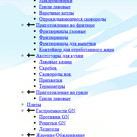
Макароноварки
Грили лавовые
Варочные котлы
Опрокидывающиеся сковороды
Приготовление во фритюре
Фритюрницы газовые
Фритюрницы
Фритюрницы для выпечки
Контейнер для отработанного жира
Аксессуары для кухни
Лавовые камни
Скребок
Сковороды вок
Прихватки
Термометры
Приготовление на гриле
Грили лавовые
Плиты
Гастроемкости GN
Противни GN
Решетки GN
Делители
Жарение/Обжаривание