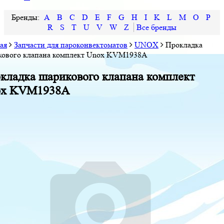
A
B
C
D
E
F
G
H
I
K
L
M
O
P
R
S
T
U
V
W
Z
ая
Запчасти для пароконвектоматов
UNOX
Прокладка
кового клапана комплект Unox KVM1938A
кладка шарикового клапана комплект
ox KVM1938A