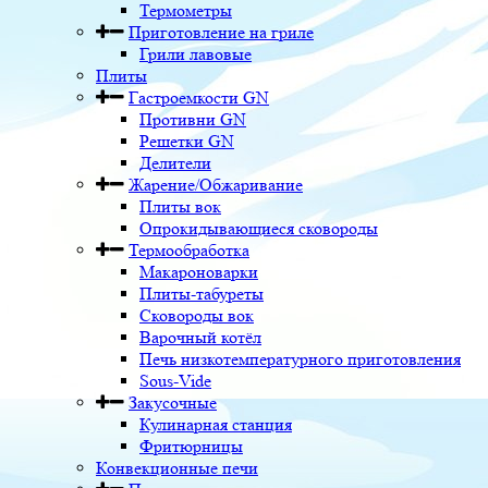
Термометры
Приготовление на гриле
Грили лавовые
Плиты
Гастроемкости GN
Противни GN
Решетки GN
Делители
Жарение/Обжаривание
Плиты вок
Опрокидывающиеся сковороды
Термообработка
Макароноварки
Плиты-табуреты
Сковороды вок
Варочный котёл
Печь низкотемпературного приготовления
Sous-Vide
Закусочные
Кулинарная станция
Фритюрницы
Конвекционные печи