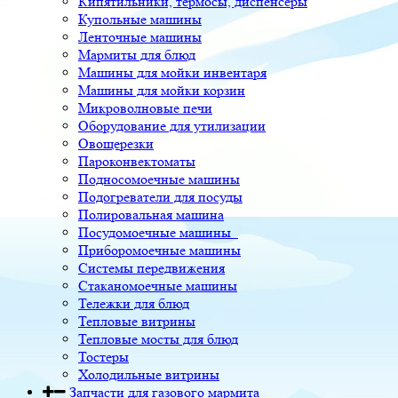
Кипятильники, термосы, диспенсеры
Купольные машины
Ленточные машины
Мармиты для блюд
Машины для мойки инвентаря
Машины для мойки корзин
Микроволновые печи
Оборудование для утилизации
Овощерезки
Пароконвектоматы
Подносомоечные машины
Подогреватели для посуды
Полировальная машина
Посудомоечные машины
Приборомоечные машины
Системы передвижения
Стаканомоечные машины
Тележки для блюд
Тепловые витрины
Тепловые мосты для блюд
Тостеры
Холодильные витрины
Запчасти для газового мармита