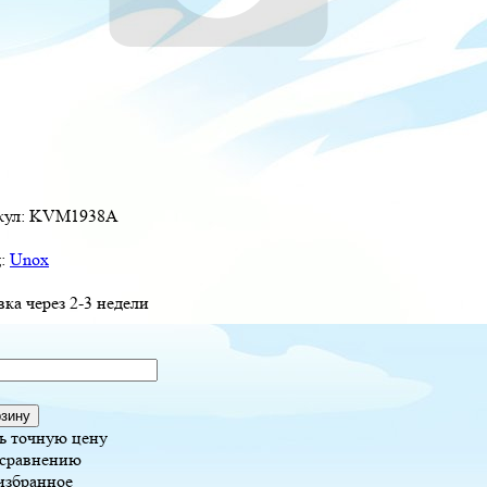
кул:
KVM1938A
д:
Unox
вка через 2-3 недели
рзину
ь точную цену
 сравнению
избранное