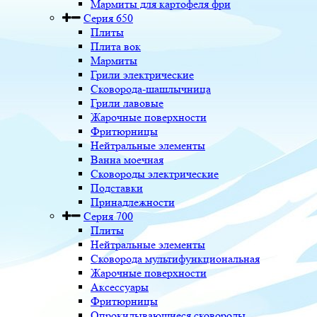
Мармиты для картофеля фри
Серия 650
Плиты
Плита вок
Мармиты
Грили электрические
Сковорода-шашлычница
Грили лавовые
Жарочные поверхности
Фритюрницы
Нейтральные элементы
Ванна моечная
Сковороды электрические
Подставки
Принадлежности
Серия 700
Плиты
Нейтральные элементы
Сковорода мультифункциональная
Жарочные поверхности
Аксессуары
Фритюрницы
Опрокидывающиеся сковороды