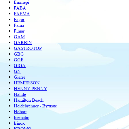
Emmepi
FABA
FAEMA
Fagor
Fama
Fimar
GAM
GARBIN
GASTROTOP
GBG
GGF
GIGA
GN
Gierre
HEMERSON
HENNY PENNY
Hallde
Hamilton Beach
Heidebrenner - Вулкан
Hobart
Icematic
Irinox
KROMO