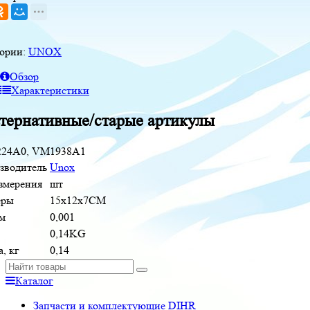
гории:
UNOX
Обзор
Характеристики
тернативные/старые артикулы
24A0, VM1938A1
зводитель
Unox
измерения
шт
еры
15x12x7CM
м
0,001
0,14KG
, кг
0,14
Каталог
Запчасти и комплектующие DIHR