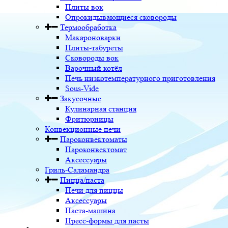
Плиты вок
Опрокидывающиеся сковороды
Термообработка
Макароноварки
Плиты-табуреты
Сковороды вок
Варочный котёл
Печь низкотемпературного приготовления
Sous-Vide
Закусочные
Кулинарная станция
Фритюрницы
Конвекционные печи
Пароконвектоматы
Пароконвектомат
Аксессуары
Гриль-Саламандра
Пицца/паста
Печи для пиццы
Аксессуары
Паста-машина
Пресс-формы для пасты