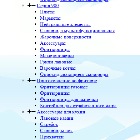
Серия 900
Плиты
Мармиты
Нейтральные элементы
Сковорода мультифункциональная
Жарочные поверхности
Аксессуары
Фритюрницы
Макароноварки
Грили лавовые
Варочные котлы
Опрокидывающиеся сковороды
Приготовление во фритюре
Фритюрницы газовые
Фритюрницы
Фритюрницы для выпечки
Контейнер для отработанного жира
Аксессуары для кухни
Лавовые камни
Скребок
Сковороды вок
Прихватки