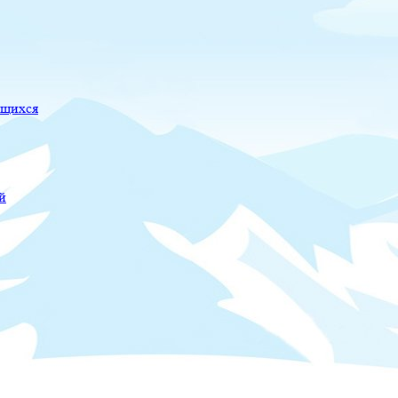
ющихся
й