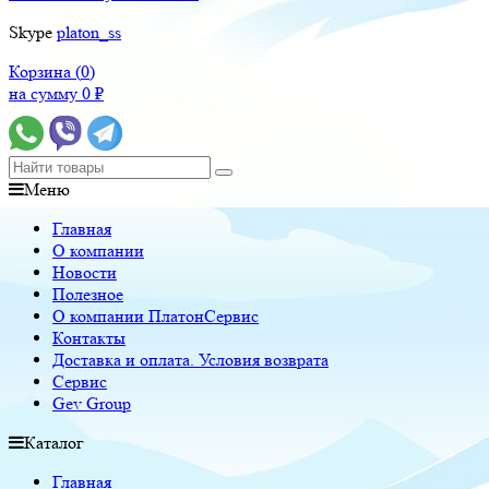
Skype
platon_ss
Корзина (
0
)
на сумму
0
₽
Меню
Главная
О компании
Новости
Полезное
О компании ПлатонСервис
Контакты
Доставка и оплата. Условия возврата
Сервис
Gev Group
Каталог
Главная