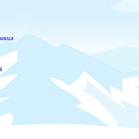
ющихся
й