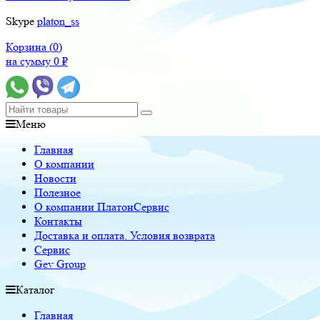
Skype
platon_ss
Корзина (
0
)
на сумму
0
₽
Меню
Главная
О компании
Новости
Полезное
О компании ПлатонСервис
Контакты
Доставка и оплата. Условия возврата
Сервис
Gev Group
Каталог
Главная