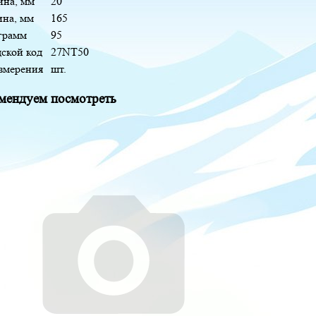
на, мм
20
ина, мм
165
 грамм
95
дской код
27NT50
измерения
шт.
мендуем посмотреть