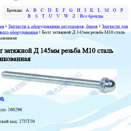
A
B
C
D
E
F
G
H
I
K
L
M
O
P
R
S
T
U
V
W
Z
ая
Запчасти к оборудованию ресторанов, баров
Запчасти для
вого оборудования
Болт затяжной Д 145мм резьба M10 сталь
кованная
т затяжной Д 145мм резьба M10 сталь
нкованная
кул:
560296
ской код:
27NT50