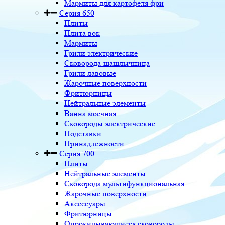
Мармиты для картофеля фри
Серия 650
Плиты
Плита вок
Мармиты
Грили электрические
Сковорода-шашлычница
Грили лавовые
Жарочные поверхности
Фритюрницы
Нейтральные элементы
Ванна моечная
Сковороды электрические
Подставки
Принадлежности
Серия 700
Плиты
Нейтральные элементы
Сковорода мультифункциональная
Жарочные поверхности
Аксессуары
Фритюрницы
Опрокидывающиеся сковороды