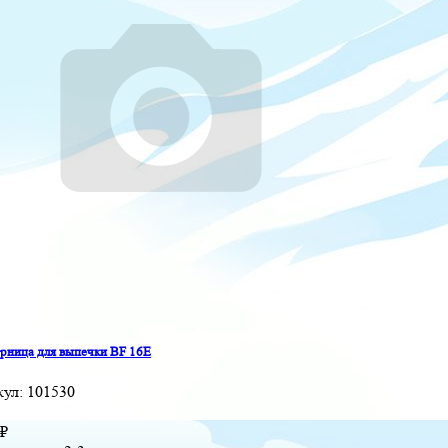
ница для выпечки BF 16E
кул:
101530
₽