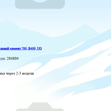
льный элемент 700, B400, UO
кул:
284804
вка через 2-3 недели