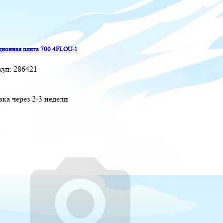
ионная плита 700 4FLOU-1
кул:
286421
вка через 2-3 недели