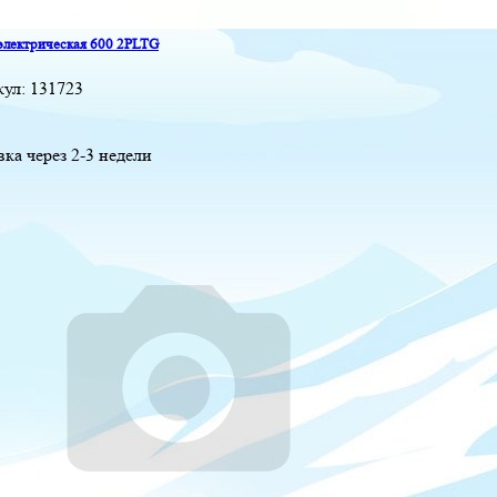
электрическая 600 2PLTG
кул:
131723
вка через 2-3 недели