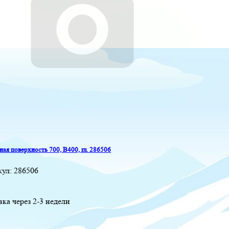
ая поверхность 700, B400, гл. 286506
кул:
286506
вка через 2-3 недели