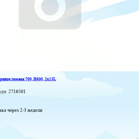
ница газовая 700, B800, 2x13L
кул:
2716501
вка через 2-3 недели