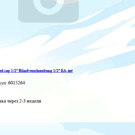
ed cap 1/2" Blindverschraubung 1/2" EA, шт
кул:
6015264
вка через 2-3 недели