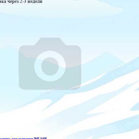
вка через 2-3 недели