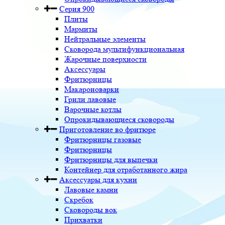
Серия 900
Плиты
Мармиты
Нейтральные элементы
Сковорода мультифункциональная
Жарочные поверхности
Аксессуары
Фритюрницы
Макароноварки
Грили лавовые
Варочные котлы
Опрокидывающиеся сковороды
Приготовление во фритюре
Фритюрницы газовые
Фритюрницы
Фритюрницы для выпечки
Контейнер для отработанного жира
Аксессуары для кухни
Лавовые камни
Скребок
Сковороды вок
Прихватки