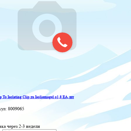
p To Isolating Clip zu Isoliernagel o1,8 EA, шт
кул:
8009065
вка через 2-3 недели