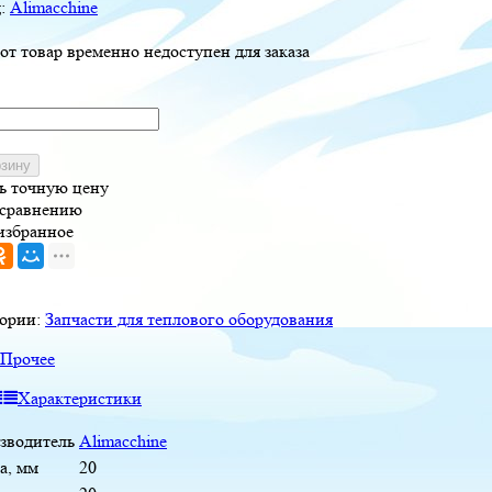
д:
Alimacchine
от товар временно недоступен для заказа
рзину
ь точную цену
 сравнению
избранное
гории:
Запчасти для теплового оборудования
Прочее
Характеристики
зводитель
Alimacchine
а, мм
20