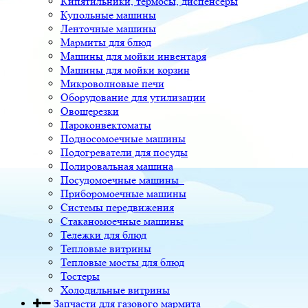
Кипятильники, термосы, диспенсеры
Купольные машины
Ленточные машины
Мармиты для блюд
Машины для мойки инвентаря
Машины для мойки корзин
Микроволновые печи
Оборудование для утилизации
Овощерезки
Пароконвектоматы
Подносомоечные машины
Подогреватели для посуды
Полировальная машина
Посудомоечные машины
Приборомоечные машины
Системы передвижения
Стаканомоечные машины
Тележки для блюд
Тепловые витрины
Тепловые мосты для блюд
Тостеры
Холодильные витрины
Запчасти для газового мармита