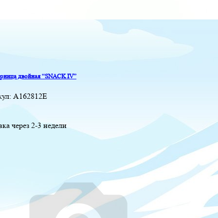
рница двойная “SNACK IV”
кул:
A162812E
вка через 2-3 недели