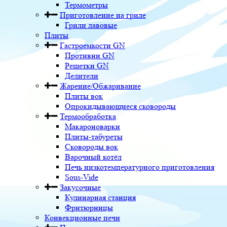
Термометры
Приготовление на гриле
Грили лавовые
Плиты
Гастроемкости GN
Противни GN
Решетки GN
Делители
Жарение/Обжаривание
Плиты вок
Опрокидывающиеся сковороды
Термообработка
Макароноварки
Плиты-табуреты
Сковороды вок
Варочный котёл
Печь низкотемпературного приготовления
Sous-Vide
Закусочные
Кулинарная станция
Фритюрницы
Конвекционные печи