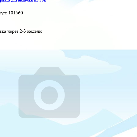
ница для выпечки BF 30E
кул:
101560
вка через 2-3 недели