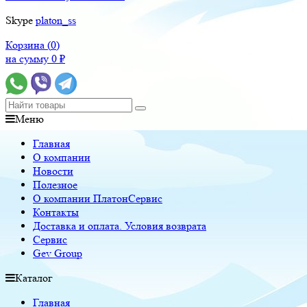
Skype
platon_ss
Корзина (
0
)
на сумму
0
₽
Меню
Главная
О компании
Новости
Полезное
О компании ПлатонСервис
Контакты
Доставка и оплата. Условия возврата
Сервис
Gev Group
Каталог
Главная