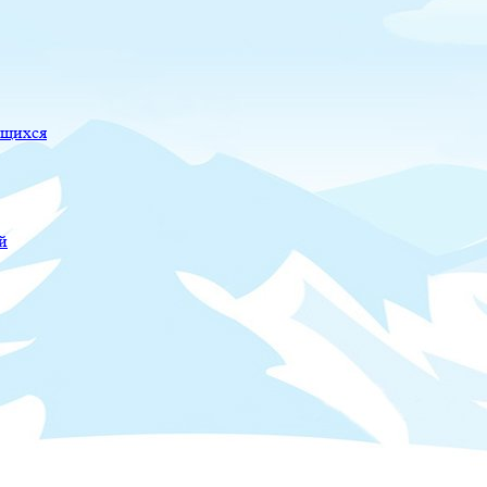
ющихся
й