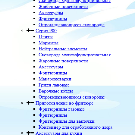
Сковорода мультифункциональная
Жарочные поверхности
Аксессуары
Фритюрницы
Опрокидывающиеся сковороды
Серия 900
Плиты
Мармиты
Нейтральные элементы
Сковорода мультифункциональная
Жарочные поверхности
Аксессуары
Фритюрницы
Макароноварки
Грили лавовые
Варочные котлы
Опрокидывающиеся сковороды
Приготовление во фритюре
Фритюрницы газовые
Фритюрницы
Фритюрницы для выпечки
Контейнер для отработанного жира
Аксессуары для кухни