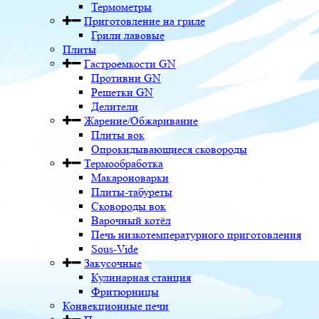
Термометры
Приготовление на гриле
Грили лавовые
Плиты
Гастроемкости GN
Противни GN
Решетки GN
Делители
Жарение/Обжаривание
Плиты вок
Опрокидывающиеся сковороды
Термообработка
Макароноварки
Плиты-табуреты
Сковороды вок
Варочный котёл
Печь низкотемпературного приготовления
Sous-Vide
Закусочные
Кулинарная станция
Фритюрницы
Конвекционные печи