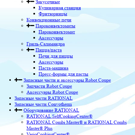
Закусочные
Кулинарная станция
Фритюрницы
Конвекционные печи
Пароконвектоматы
Пароконвектомат
Аксессуары
Гриль-Саламандра
Пицца/паста
Печи для пиццы
Аксессуары
Паста-машина
Пресс-формы для пасты
Запасные части и аксессуары Robot Coupe
Запчасти Robot Coupe
Аксессуары Robot Coupe
Запасные части RATIONAL
Запасные части Convotherm
Оборудование RATIONAL
RATIONAL SelfCookingCenter®
RATIONAL Combi Master® и RATIONAL Combi
Master® Plus
VarioCookingCenter®