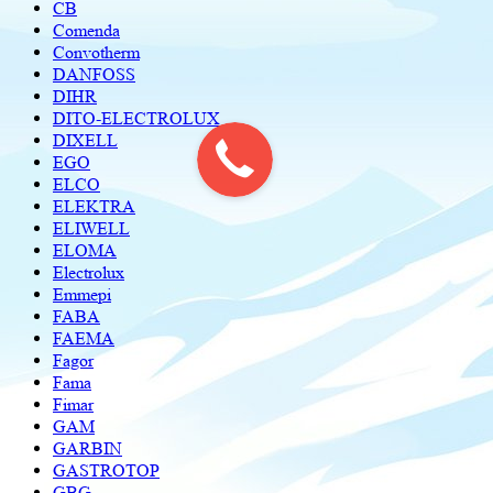
CB
Comenda
Convotherm
DANFOSS
DIHR
DITO-ELECTROLUX
DIXELL
EGO
ELCO
ELEKTRA
ELIWELL
ELOMA
Electrolux
Emmepi
FABA
FAEMA
Fagor
Fama
Fimar
GAM
GARBIN
GASTROTOP
GBG