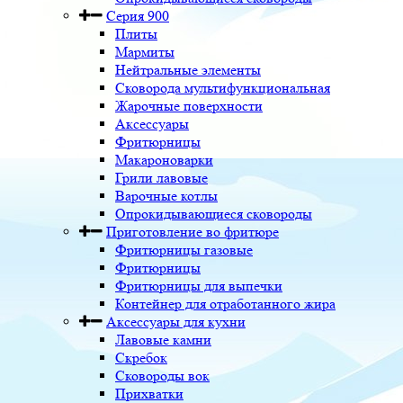
Серия 900
Плиты
Мармиты
Нейтральные элементы
Сковорода мультифункциональная
Жарочные поверхности
Аксессуары
Фритюрницы
Макароноварки
Грили лавовые
Варочные котлы
Опрокидывающиеся сковороды
Приготовление во фритюре
Фритюрницы газовые
Фритюрницы
Фритюрницы для выпечки
Контейнер для отработанного жира
Аксессуары для кухни
Лавовые камни
Скребок
Сковороды вок
Прихватки