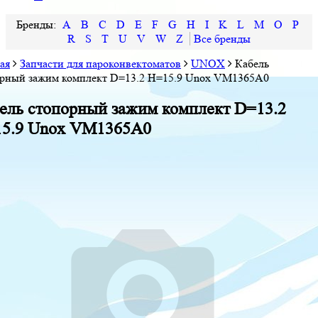
A
B
C
D
E
F
G
H
I
K
L
M
O
P
R
S
T
U
V
W
Z
ая
Запчасти для пароконвектоматов
UNOX
Кабель
орный зажим комплект D=13.2 H=15.9 Unox VM1365A0
ель стопорный зажим комплект D=13.2
5.9 Unox VM1365A0