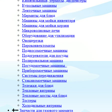
Кипятильники, термосы, диспенсеры
Купольные машины
Ленточные машины
Мармиты для блюд
Машины для мойки инвентаря
Машины для мойки корзин
Микроволновые печи
Оборудование для утилизации
Овощерезки
Пароконвектоматы
Подносомоечные машины
Подогреватели для посуды
Полировальная машина
Посудомоечные машины
Приборомоечные машины
Системы передвижения
Стаканомоечные машины
Тележки для блюд
Тепловые витрины
Тепловые мосты для блюд
Тостеры
Холодильные витрины
Запчасти для газового мармита