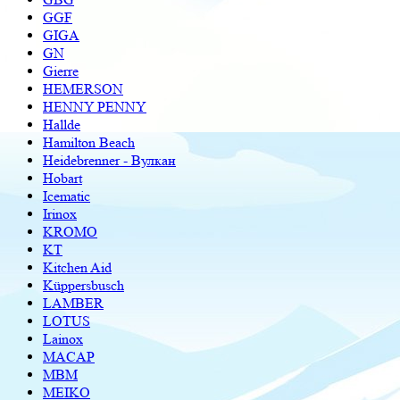
GGF
GIGA
GN
Gierre
HEMERSON
HENNY PENNY
Hallde
Hamilton Beach
Heidebrenner - Вулкан
Hobart
Icematic
Irinox
KROMO
KT
Kitchen Aid
Küppersbusch
LAMBER
LOTUS
Lainox
MACAP
MBM
MEIKO