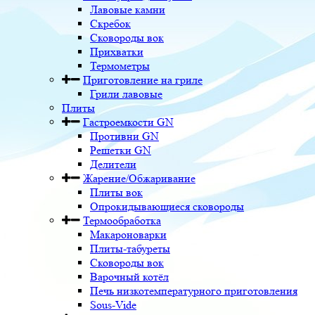
Лавовые камни
Скребок
Сковороды вок
Прихватки
Термометры
Приготовление на гриле
Грили лавовые
Плиты
Гастроемкости GN
Противни GN
Решетки GN
Делители
Жарение/Обжаривание
Плиты вок
Опрокидывающиеся сковороды
Термообработка
Макароноварки
Плиты-табуреты
Сковороды вок
Варочный котёл
Печь низкотемпературного приготовления
Sous-Vide