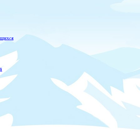
ющихся
й