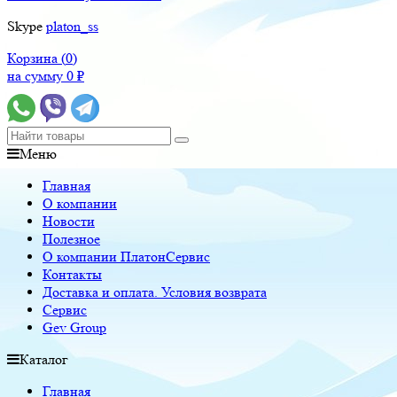
Skype
platon_ss
Корзина (
0
)
на сумму
0
₽
Меню
Главная
О компании
Новости
Полезное
О компании ПлатонСервис
Контакты
Доставка и оплата. Условия возврата
Сервис
Gev Group
Каталог
Главная