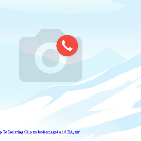
p To Isolating Clip zu Isoliernagel o1,8 EA, шт