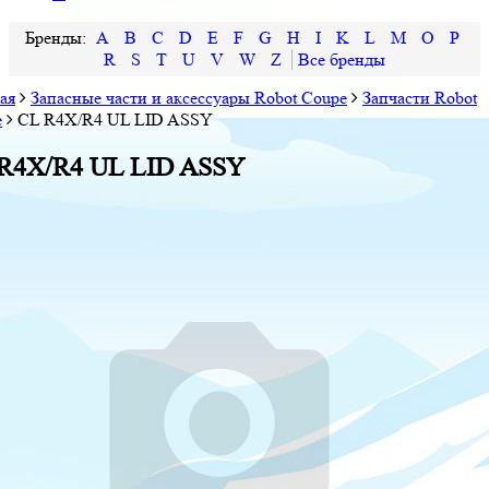
A
B
C
D
E
F
G
H
I
K
L
M
O
P
R
S
T
U
V
W
Z
ая
Запасные части и аксессуары Robot Coupe
Запчасти Robot
e
CL R4X/R4 UL LID ASSY
R4X/R4 UL LID ASSY