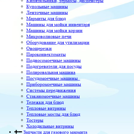
Кипятильники, термосы, диспенсеры
Купольные машины
Ленточные машины
Мармиты для блюд
Машины для мойки инвентаря
Машины для мойки корзин
Микроволновые печи
Оборудование для утилизации
Овощерезки
Пароконвектоматы
Подносомоечные машины
Подогреватели для посуды
Полировальная машина
Посудомоечные машины
Приборомоечные машины
Системы передвижения
Стаканомоечные машины
Тележки для блюд
Тепловые витрины
Тепловые мосты для блюд
Тостеры
Холодильные витрины
Запчасти для газового мармита