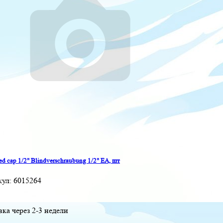
ed cap 1/2" Blindverschraubung 1/2" EA, шт
кул:
6015264
вка через 2-3 недели