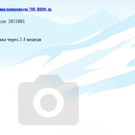
ая поверхность 700, B800, гл.
кул:
2855081
вка через 2-3 недели