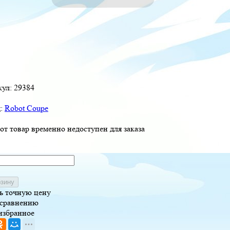
кул:
29384
д:
Robot Coupe
от товар временно недоступен для заказа
рзину
ь точную цену
 сравнению
избранное