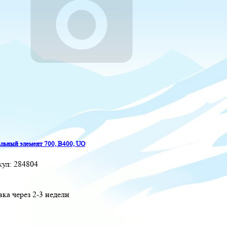
льный элемент 700, B400, UO
кул:
284804
вка через 2-3 недели