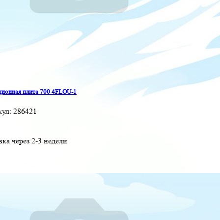
ионная плита 700 4FLOU-1
кул:
286421
вка через 2-3 недели