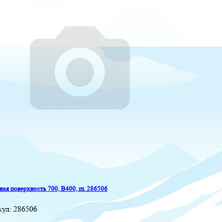
ая поверхность 700, B400, гл. 286506
кул:
286506