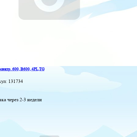
электр. 600, B600, 4PL,TG
кул:
131734
вка через 2-3 недели