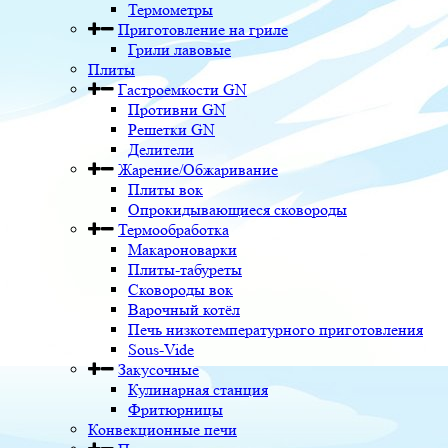
Термометры
Приготовление на гриле
Грили лавовые
Плиты
Гастроемкости GN
Противни GN
Решетки GN
Делители
Жарение/Обжаривание
Плиты вок
Опрокидывающиеся сковороды
Термообработка
Макароноварки
Плиты-табуреты
Сковороды вок
Варочный котёл
Печь низкотемпературного приготовления
Sous-Vide
Закусочные
Кулинарная станция
Фритюрницы
Конвекционные печи