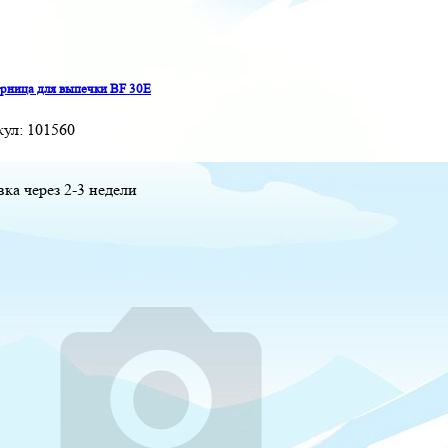
ница для выпечки BF 30E
кул:
101560
вка через 2-3 недели