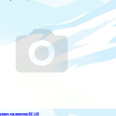
ница для выпечки BF 16E