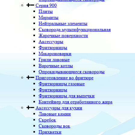
Серия 900
Плиты
Мармиты
Нейтральные элементы
Сковорода мультифункциональная
Жарочные поверхности
Аксессуары
Фритюрницы
Макароноварки
Грили лавовые
Варочные котлы
Опрокидывающиеся сковороды
Приготовление во фритюре
Фритюрницы газовые
Фритюрницы
Фритюрницы для выпечки
Контейнер для отработанного жира
Аксессуары для кухни
Лавовые камни
Скребок
Сковороды вок
Прихватки