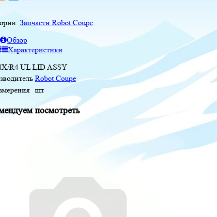
гории:
Запчасти Robot Coupe
Обзор
Характеристики
4X/R4 UL LID ASSY
зводитель
Robot Coupe
измерения
шт
мендуем посмотреть