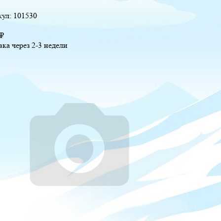
кул:
101530
₽
вка через 2-3 недели