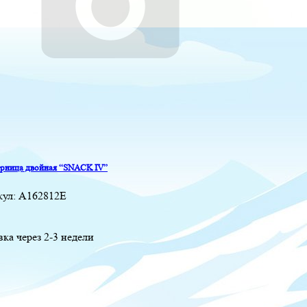
рница двойная “SNACK IV”
кул:
A162812E
вка через 2-3 недели