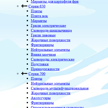
Мармиты для картофеля фри
Серия 650
Плиты
Плита вок
Мармиты
Грили электрические
Сковорода-шашлычница
Грили лавовые
Жарочные поверхности
Фритюрницы
Нейтральные элементы
Ванна моечная
Сковороды электрические
Подставки
Принадлежности
Серия 700
Плиты
Нейтральные элементы
Сковорода мультифункциональная
Жарочные поверхности
Аксессуары
Фритюрницы
Опрокидывающиеся сковороды