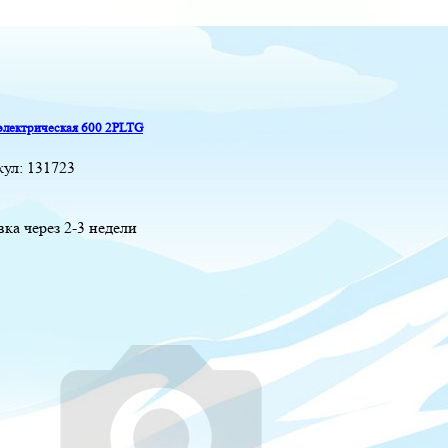
электрическая 600 2PLTG
кул:
131723
вка через 2-3 недели