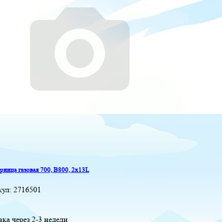
ница газовая 700, B800, 2x13L
кул:
2716501
вка через 2-3 недели