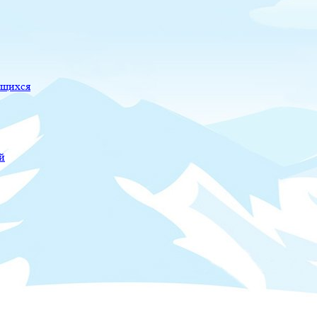
ющихся
й