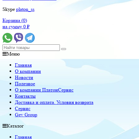
Skype
platon_ss
Корзина (
0
)
на сумму
0
₽
Меню
Главная
О компании
Новости
Полезное
О компании ПлатонСервис
Контакты
Доставка и оплата. Условия возврата
Сервис
Gev Group
Каталог
Главная