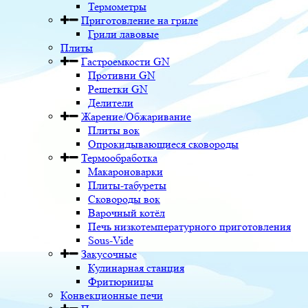
Термометры
Приготовление на гриле
Грили лавовые
Плиты
Гастроемкости GN
Противни GN
Решетки GN
Делители
Жарение/Обжаривание
Плиты вок
Опрокидывающиеся сковороды
Термообработка
Макароноварки
Плиты-табуреты
Сковороды вок
Варочный котёл
Печь низкотемпературного приготовления
Sous-Vide
Закусочные
Кулинарная станция
Фритюрницы
Конвекционные печи