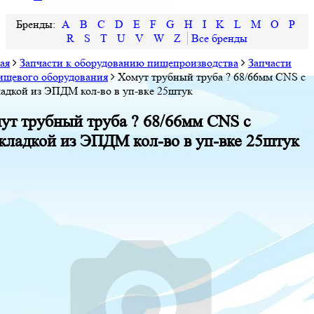
A
B
C
D
E
F
G
H
I
K
L
M
O
P
R
S
T
U
V
W
Z
ая
Запчасти к оборудованию пищепроизводства
Запчасти
ищевого оборудования
Хомут трубный труба ? 68/66мм CNS с
адкой из ЭПДМ кол-во в уп-вке 25штук
ут трубный труба ? 68/66мм CNS с
кладкой из ЭПДМ кол-во в уп-вке 25штук