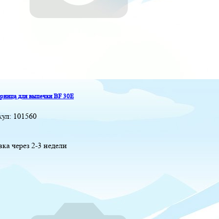
ница для выпечки BF 30E
кул:
101560
вка через 2-3 недели