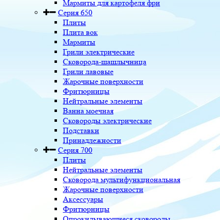
Мармиты для картофеля фри
Серия 650
Плиты
Плита вок
Мармиты
Грили электрические
Сковорода-шашлычница
Грили лавовые
Жарочные поверхности
Фритюрницы
Нейтральные элементы
Ванна моечная
Сковороды электрические
Подставки
Принадлежности
Серия 700
Плиты
Нейтральные элементы
Сковорода мультифункциональная
Жарочные поверхности
Аксессуары
Фритюрницы
Опрокидывающиеся сковороды