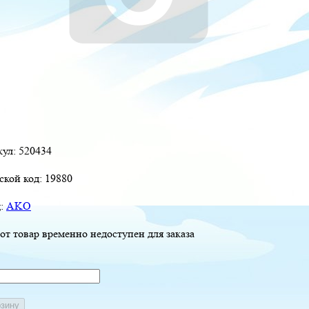
кул:
520434
ской код:
19880
д:
AKO
от товар временно недоступен для заказа
рзину