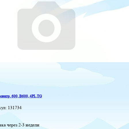
электр. 600, B600, 4PL,TG
кул:
131734
вка через 2-3 недели