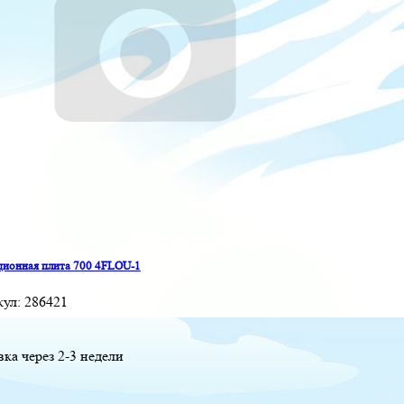
ионная плита 700 4FLOU-1
кул:
286421
вка через 2-3 недели