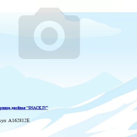
рница двойная “SNACK IV”
кул:
A162812E