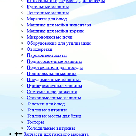
Кипятильники, термосы, диспенсеры
Купольные машины
Ленточные машины
Мармиты для блюд
Машины для мойки инвентаря
Машины для мойки корзин
Микроволновые печи
Оборудование для утилизации
Овощерезки
Пароконвектоматы
Подносомоечные машины
Подогреватели для посуды
Полировальная машина
Посудомоечные машины
Приборомоечные машины
Системы передвижения
Стаканомоечные машины
Тележки для блюд
Тепловые витрины
Тепловые мосты для блюд
Тостеры
Холодильные витрины
Запчасти для газового мармита