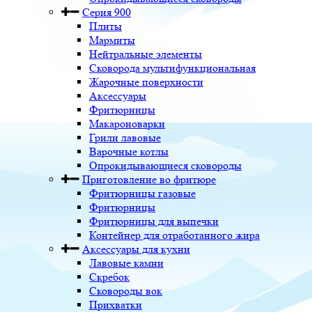
Серия 900
Плиты
Мармиты
Нейтральные элементы
Сковорода мультифункциональная
Жарочные поверхности
Аксессуары
Фритюрницы
Макароноварки
Грили лавовые
Варочные котлы
Опрокидывающиеся сковороды
Приготовление во фритюре
Фритюрницы газовые
Фритюрницы
Фритюрницы для выпечки
Контейнер для отработанного жира
Аксессуары для кухни
Лавовые камни
Скребок
Сковороды вок
Прихватки