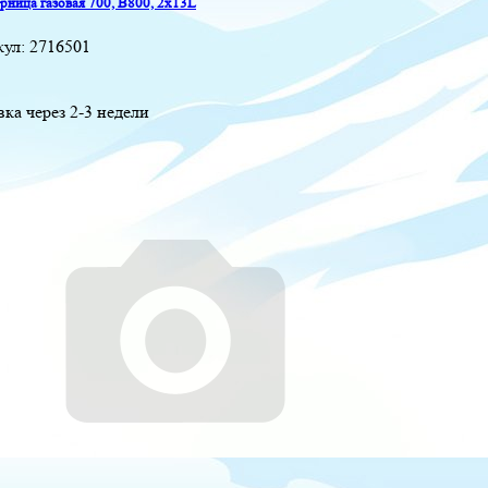
ница газовая 700, B800, 2x13L
кул:
2716501
вка через 2-3 недели