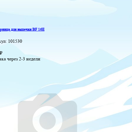
ница для выпечки BF 16E
кул:
101530
₽
вка через 2-3 недели