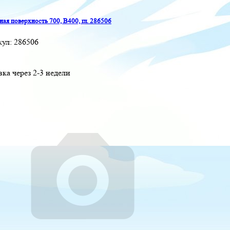
ая поверхность 700, B400, гл. 286506
кул:
286506
вка через 2-3 недели