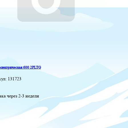
электрическая 600 2PLTG
кул:
131723
вка через 2-3 недели