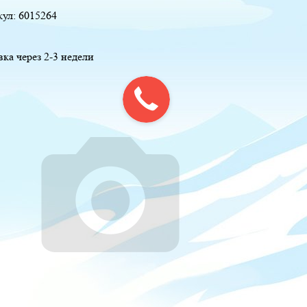
кул:
6015264
вка через 2-3 недели