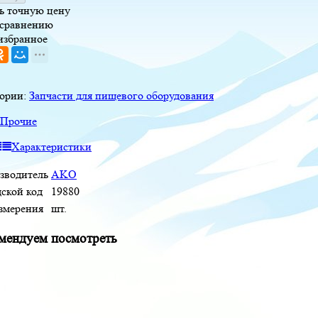
ь точную цену
 сравнению
избранное
гории:
Запчасти для пищевого оборудования
Прочие
Характеристики
зводитель
AKO
дской код
19880
измерения
шт.
мендуем посмотреть