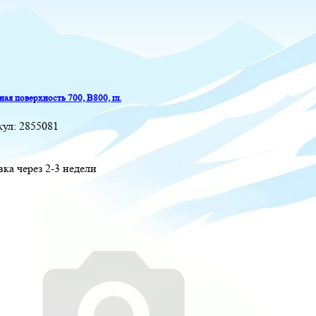
ая поверхность 700, B800, гл.
кул:
2855081
вка через 2-3 недели