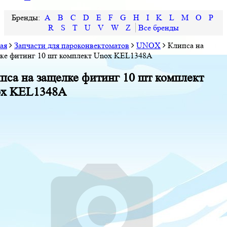
A
B
C
D
E
F
G
H
I
K
L
M
O
P
R
S
T
U
V
W
Z
ая
Запчасти для пароконвектоматов
UNOX
Клипса на
ке фитинг 10 шт комплект Unox KEL1348A
пса на защелке фитинг 10 шт комплект
x KEL1348A