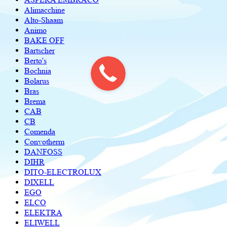
Alimacchine
Alto-Shaam
Animo
BAKE OFF
Bartscher
Berto's
Bochnia
Bolarus
Bras
Brema
CAB
CB
Comenda
Convotherm
DANFOSS
DIHR
DITO-ELECTROLUX
DIXELL
EGO
ELCO
ELEKTRA
ELIWELL