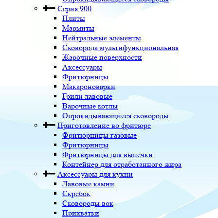
Серия 900
Плиты
Мармиты
Нейтральные элементы
Сковорода мультифункциональная
Жарочные поверхности
Аксессуары
Фритюрницы
Макароноварки
Грили лавовые
Варочные котлы
Опрокидывающиеся сковороды
Приготовление во фритюре
Фритюрницы газовые
Фритюрницы
Фритюрницы для выпечки
Контейнер для отработанного жира
Аксессуары для кухни
Лавовые камни
Скребок
Сковороды вок
Прихватки