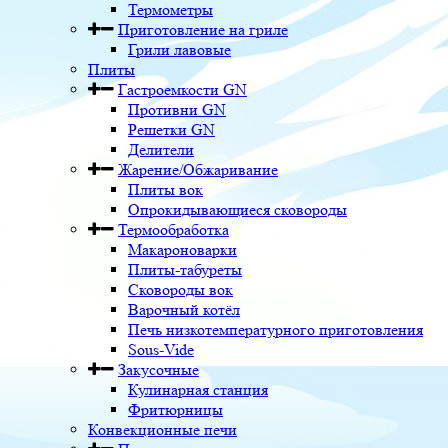
Термометры
Приготовление на гриле
Грили лавовые
Плиты
Гастроемкости GN
Противни GN
Решетки GN
Делители
Жарение/Обжаривание
Плиты вок
Опрокидывающиеся сковороды
Термообработка
Макароноварки
Плиты-табуреты
Сковороды вок
Варочный котёл
Печь низкотемпературного приготовления
Sous-Vide
Закусочные
Кулинарная станция
Фритюрницы
Конвекционные печи