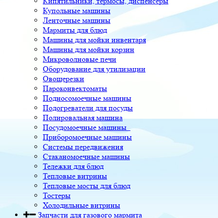
Кипятильники, термосы, диспенсеры
Купольные машины
Ленточные машины
Мармиты для блюд
Машины для мойки инвентаря
Машины для мойки корзин
Микроволновые печи
Оборудование для утилизации
Овощерезки
Пароконвектоматы
Подносомоечные машины
Подогреватели для посуды
Полировальная машина
Посудомоечные машины
Приборомоечные машины
Системы передвижения
Стаканомоечные машины
Тележки для блюд
Тепловые витрины
Тепловые мосты для блюд
Тостеры
Холодильные витрины
Запчасти для газового мармита