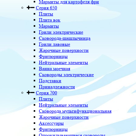
Мармиты для картофеля фри
Серия 650
Плиты
Плита вок
Мармиты
Грили электрические
Сковорода-шашлычница
Грили лавовые
Жарочные поверхности
Фритюрницы
Нейтральные элементы
Ванна моечная
Сковороды электрические
Подставки
Принадлежности
Серия 700
Плиты
Нейтральные элементы
Сковорода мультифункциональная
Жарочные поверхности
Аксессуары
Фритюрницы
Опрокидывающиеся сковороды