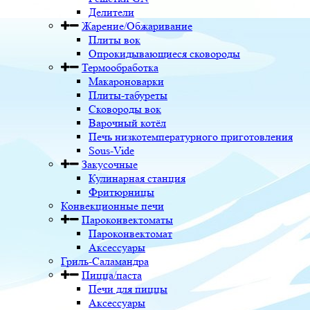
Делители
Жарение/Обжаривание
Плиты вок
Опрокидывающиеся сковороды
Термообработка
Макароноварки
Плиты-табуреты
Сковороды вок
Варочный котёл
Печь низкотемпературного приготовления
Sous-Vide
Закусочные
Кулинарная станция
Фритюрницы
Конвекционные печи
Пароконвектоматы
Пароконвектомат
Аксессуары
Гриль-Саламандра
Пицца/паста
Печи для пиццы
Аксессуары