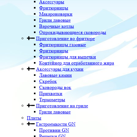
Аксессуары
Фритюрницы
Макароноварки
Грили лавовые
Варочные котлы
Опрокидывающиеся сковороды
Приготовление во фритюре
Фритюрницы газовые
Фритюрницы
Фритюрницы для выпечки
Контейнер для отработанного жира
Аксессуары для кухни
Лавовые камни
Скребок
Сковороды вок
Прихватки
Термометры
Приготовление на гриле
Грили лавовые
Плиты
Гастроемкости GN
Противни GN
Решетки GN