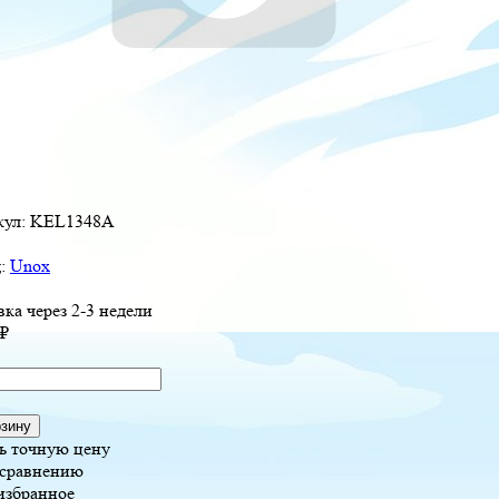
кул:
KEL1348A
д:
Unox
вка через 2-3 недели
₽
рзину
ь точную цену
 сравнению
избранное