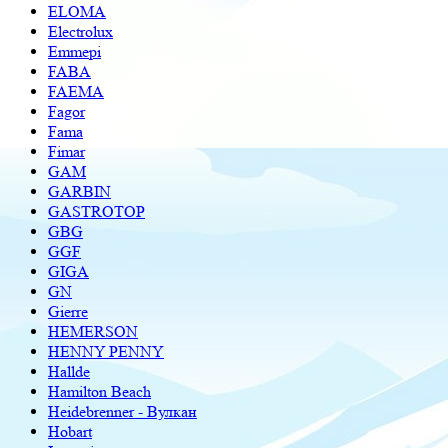
ELOMA
Electrolux
Emmepi
FABA
FAEMA
Fagor
Fama
Fimar
GAM
GARBIN
GASTROTOP
GBG
GGF
GIGA
GN
Gierre
HEMERSON
HENNY PENNY
Hallde
Hamilton Beach
Heidebrenner - Вулкан
Hobart