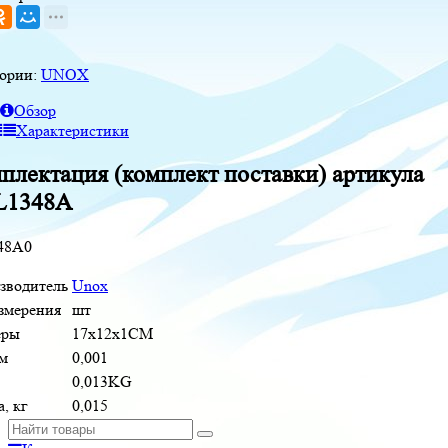
гории:
UNOX
Обзор
Характеристики
плектация (комплект поставки) артикула
L1348A
48A0
зводитель
Unox
измерения
шт
еры
17x12x1CM
м
0,001
0,013KG
, кг
0,015