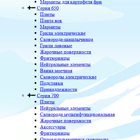
Мармиты для картофеля фри
Серия 650
Плиты
Плита вок
Мармиты
Грили электрические
Сковорода-шашлычница
Грили лавовые
Жарочные поверхности
Фритюрницы
Нейтральные элементы
Ванна моечная
Сковороды электрические
Подставки
Принадлежности
Серия 700
Плиты
Нейтральные элементы
Сковорода мультифункциональная
Жарочные поверхности
Аксессуары
Фритюрницы
Опрокидывающиеся сковороды