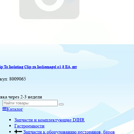
ip To Isolating Clip zu Isoliernagel o1,8 EA, шт
кул:
8009065
вка через 2-3 недели
Каталог
Запчасти и комплектующие DIHR
Гастроемкости
Запчасти к оборудованию ресторанов, баров