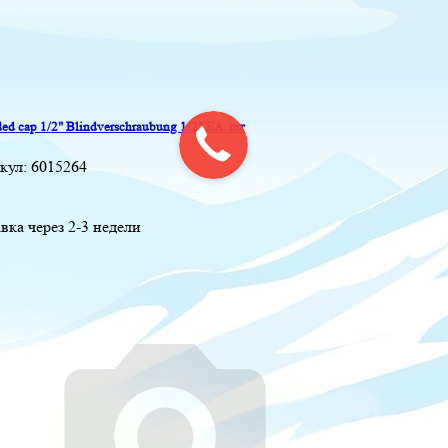
ed cap 1/2" Blindverschraubung 1/2" EA, шт
кул:
6015264
вка через 2-3 недели