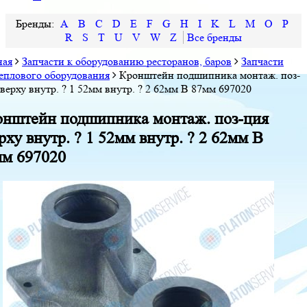
A
B
C
D
E
F
G
H
I
K
L
M
O
P
R
S
T
U
V
W
Z
ная
Запчасти к оборудованию ресторанов, баров
Запчасти
теплового оборудования
Кронштейн подшипника монтаж. поз-
верху внутр. ? 1 52мм внутр. ? 2 62мм В 87мм 697020
нштейн подшипника монтаж. поз-ция
рху внутр. ? 1 52мм внутр. ? 2 62мм В
м 697020