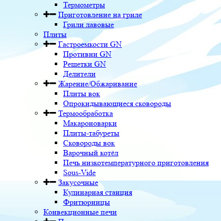
Термометры
Приготовление на гриле
Грили лавовые
Плиты
Гастроемкости GN
Противни GN
Решетки GN
Делители
Жарение/Обжаривание
Плиты вок
Опрокидывающиеся сковороды
Термообработка
Макароноварки
Плиты-табуреты
Сковороды вок
Варочный котёл
Печь низкотемпературного приготовления
Sous-Vide
Закусочные
Кулинарная станция
Фритюрницы
Конвекционные печи