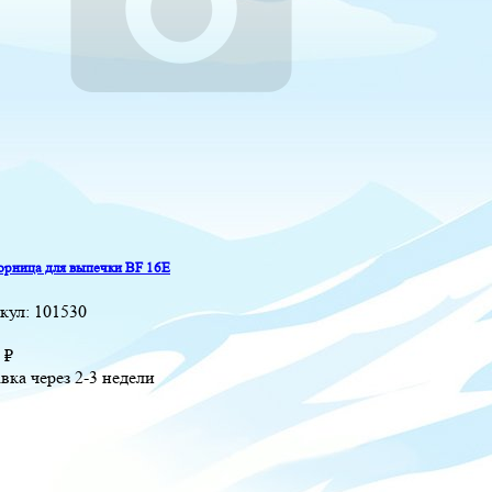
рница для выпечки BF 16E
кул:
101530
2
₽
вка через 2-3 недели