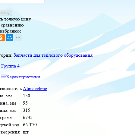
рзину
ть точную цену
 сравнению
 избранное
гории:
Запчасти для теплового оборудования
:
Группа 4
Характеристики
зводитель
Alimacchine
а, мм
150
ина, мм
95
ина, мм
315
 грамм
6735
дской код
6NT70
измерения
шт.