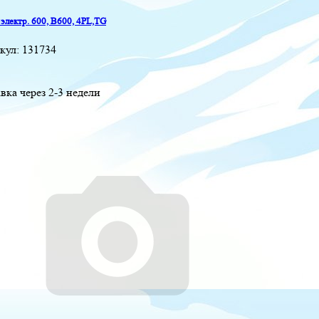
электр. 600, B600, 4PL,TG
кул:
131734
вка через 2-3 недели