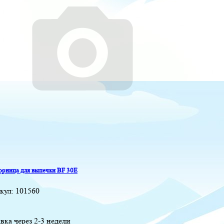
рница для выпечки BF 30E
кул:
101560
вка через 2-3 недели