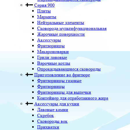
Серия 900
Плиты
Мармиты
Нейтральные элементы
Сковорода мультифункциональная
Жарочные поверхности
Аксессуары
Фритюрницы
Макароноварки
Грили лавовые
Варочные котлы
Опрокидывающиеся сковороды
Приготовление во фритюре
Фритюрницы газовые
Фритюрницы
Фритюрницы для выпечки
Контейнер для отработанного жира
Аксессуары для кухни
Лавовые камни
Скребок
Сковороды вок
Прихватки