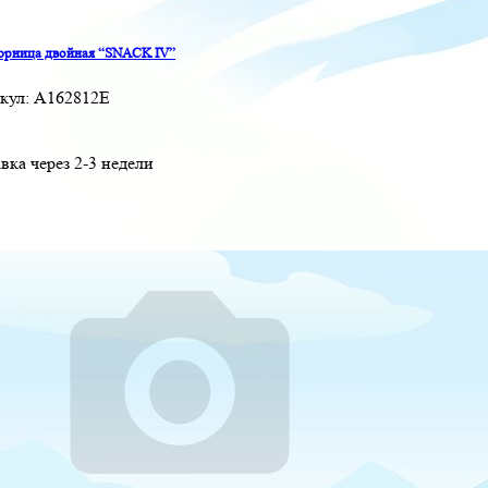
рница двойная “SNACK IV”
кул:
A162812E
вка через 2-3 недели