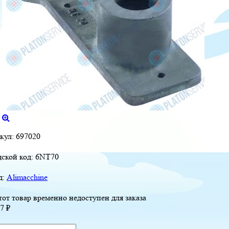
кул:
697020
дской код:
6NT70
д:
Alimacchine
от товар временно недоступен для заказа
17
₽