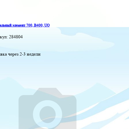
альный элемент 700, B400, UO
кул:
284804
вка через 2-3 недели