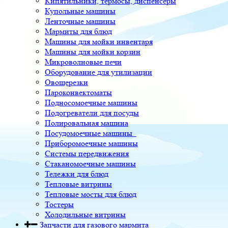
Кипятильники, термосы, диспенсеры
Купольные машины
Ленточные машины
Мармиты для блюд
Машины для мойки инвентаря
Машины для мойки корзин
Микроволновые печи
Оборудование для утилизации
Овощерезки
Пароконвектоматы
Подносомоечные машины
Подогреватели для посуды
Полировальная машина
Посудомоечные машины
Приборомоечные машины
Системы передвижения
Стаканомоечные машины
Тележки для блюд
Тепловые витрины
Тепловые мосты для блюд
Тостеры
Холодильные витрины
Запчасти для газового мармита