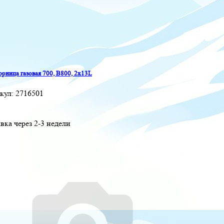
рница газовая 700, B800, 2x13L
кул:
2716501
вка через 2-3 недели