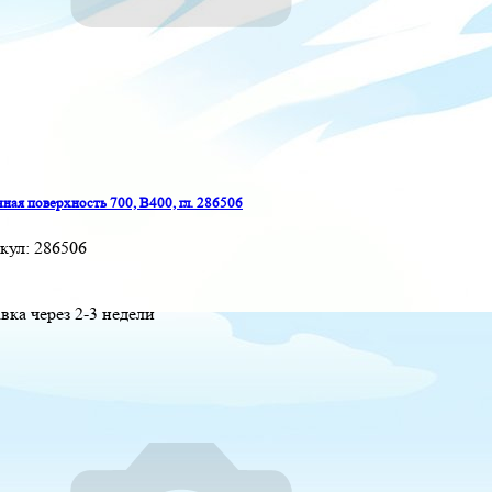
ная поверхность 700, B400, гл. 286506
кул:
286506
вка через 2-3 недели