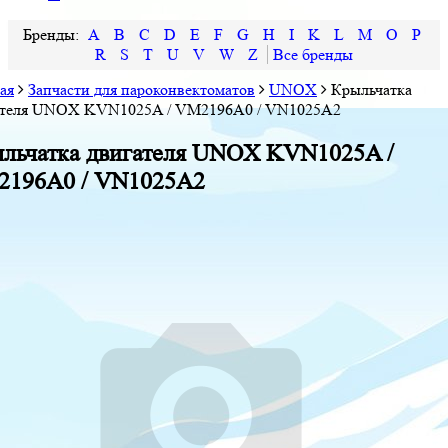
A
B
C
D
E
F
G
H
I
K
L
M
O
P
R
S
T
U
V
W
Z
ая
Запчасти для пароконвектоматов
UNOX
Крыльчатка
ателя UNOX KVN1025A / VM2196A0 / VN1025A2
льчатка двигателя UNOX KVN1025A /
196A0 / VN1025A2