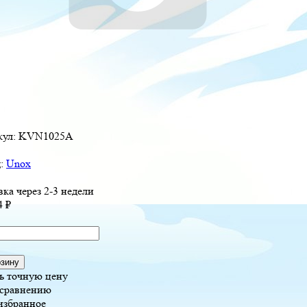
кул:
KVN1025A
д:
Unox
вка через 2-3 недели
4
₽
рзину
ь точную цену
 сравнению
избранное