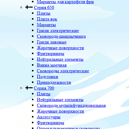
Мармиты для картофеля фри
Серия 650
Плиты
Плита вок
Мармиты
Грили электрические
Сковорода-шашлычница
Грили лавовые
Жарочные поверхности
Фритюрницы
Нейтральные элементы
Ванна моечная
Сковороды электрические
Подставки
Принадлежности
Серия 700
Плиты
Нейтральные элементы
Сковорода мультифункциональная
Жарочные поверхности
Аксессуары
Фритюрницы
Опрокидывающиеся сковороды