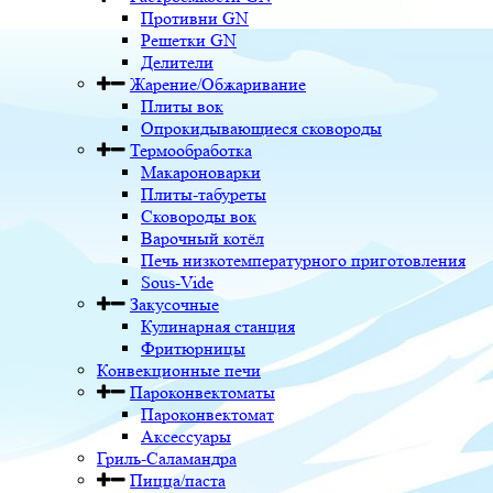
Противни GN
Решетки GN
Делители
Жарение/Обжаривание
Плиты вок
Опрокидывающиеся сковороды
Термообработка
Макароноварки
Плиты-табуреты
Сковороды вок
Варочный котёл
Печь низкотемпературного приготовления
Sous-Vide
Закусочные
Кулинарная станция
Фритюрницы
Конвекционные печи
Пароконвектоматы
Пароконвектомат
Аксессуары
Гриль-Саламандра
Пицца/паста