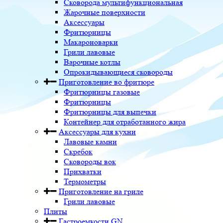
Сковорода мультифункциональная
Жарочные поверхности
Аксессуары
Фритюрницы
Макароноварки
Грили лавовые
Варочные котлы
Опрокидывающиеся сковороды
Приготовление во фритюре
Фритюрницы газовые
Фритюрницы
Фритюрницы для выпечки
Контейнер для отработанного жира
Аксессуары для кухни
Лавовые камни
Скребок
Сковороды вок
Прихватки
Термометры
Приготовление на гриле
Грили лавовые
Плиты
Гастроемкости GN