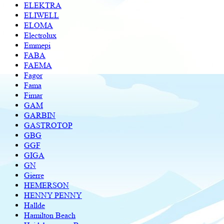
ELEKTRA
ELIWELL
ELOMA
Electrolux
Emmepi
FABA
FAEMA
Fagor
Fama
Fimar
GAM
GARBIN
GASTROTOP
GBG
GGF
GIGA
GN
Gierre
HEMERSON
HENNY PENNY
Hallde
Hamilton Beach