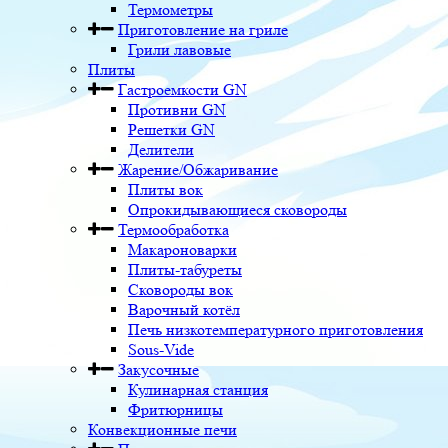
Термометры
Приготовление на гриле
Грили лавовые
Плиты
Гастроемкости GN
Противни GN
Решетки GN
Делители
Жарение/Обжаривание
Плиты вок
Опрокидывающиеся сковороды
Термообработка
Макароноварки
Плиты-табуреты
Сковороды вок
Варочный котёл
Печь низкотемпературного приготовления
Sous-Vide
Закусочные
Кулинарная станция
Фритюрницы
Конвекционные печи