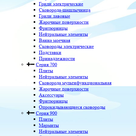
Грили электрические
Сковорода-шашлычница
Грили лавовые
Жарочные поверхности
Фритюрницы
Нейтральные элементы
Ванна моечная
Сковороды электрические
Подставки
Принадлежности
Серия 700
Плиты
Нейтральные элементы
Сковорода мультифункциональная
Жарочные поверхности
Аксессуары
Фритюрницы
Опрокидывающиеся сковороды
Серия 900
Плиты
Мармиты
Нейтральные элементы