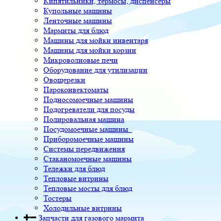
Кипятильники, термосы, диспенсеры
Купольные машины
Ленточные машины
Мармиты для блюд
Машины для мойки инвентаря
Машины для мойки корзин
Микроволновые печи
Оборудование для утилизации
Овощерезки
Пароконвектоматы
Подносомоечные машины
Подогреватели для посуды
Полировальная машина
Посудомоечные машины
Приборомоечные машины
Системы передвижения
Стаканомоечные машины
Тележки для блюд
Тепловые витрины
Тепловые мосты для блюд
Тостеры
Холодильные витрины
Запчасти для газового мармита