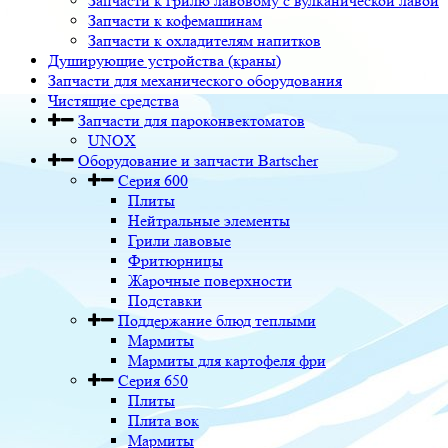
Запчасти к грилю лавовому с вулканической лавой
Запчасти к кофемашинам
Запчасти к охладителям напитков
Душирующие устройства (краны)
Запчасти для механического оборудования
Чистящие средства
Запчасти для пароконвектоматов
UNOX
Оборудование и запчасти Bartscher
Серия 600
Плиты
Нейтральные элементы
Грили лавовые
Фритюрницы
Жарочные поверхности
Подставки
Поддержание блюд теплыми
Мармиты
Мармиты для картофеля фри
Серия 650
Плиты
Плита вок
Мармиты