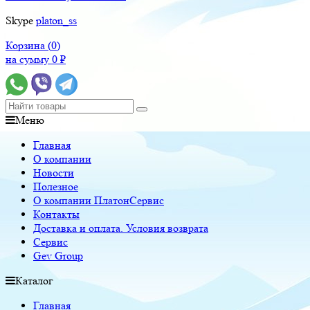
Skype
platon_ss
Корзина (
0
)
на сумму
0
₽
Меню
Главная
О компании
Новости
Полезное
О компании ПлатонСервис
Контакты
Доставка и оплата. Условия возврата
Сервис
Gev Group
Каталог
Главная