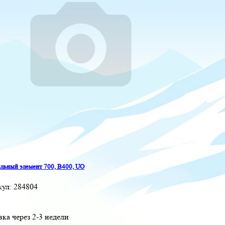
льный элемент 700, B400, UO
кул:
284804
вка через 2-3 недели