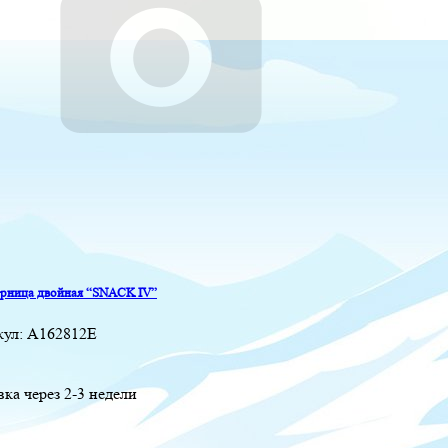
рница двойная “SNACK IV”
кул:
A162812E
вка через 2-3 недели