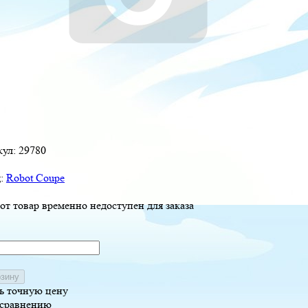
кул:
29780
д:
Robot Coupe
от товар временно недоступен для заказа
рзину
ь точную цену
 сравнению