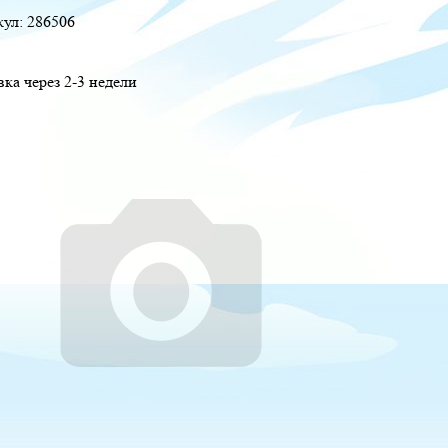
кул:
286506
вка через 2-3 недели