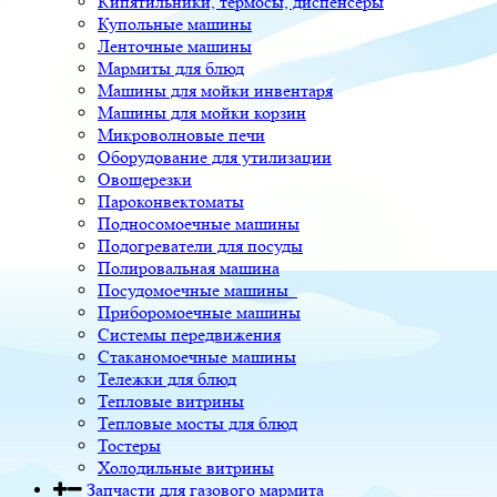
Кипятильники, термосы, диспенсеры
Купольные машины
Ленточные машины
Мармиты для блюд
Машины для мойки инвентаря
Машины для мойки корзин
Микроволновые печи
Оборудование для утилизации
Овощерезки
Пароконвектоматы
Подносомоечные машины
Подогреватели для посуды
Полировальная машина
Посудомоечные машины
Приборомоечные машины
Системы передвижения
Стаканомоечные машины
Тележки для блюд
Тепловые витрины
Тепловые мосты для блюд
Тостеры
Холодильные витрины
Запчасти для газового мармита