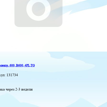
электр. 600, B600, 4PL,TG
кул:
131734
вка через 2-3 недели