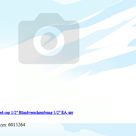
ed cap 1/2" Blindverschraubung 1/2" EA, шт
кул:
6015264