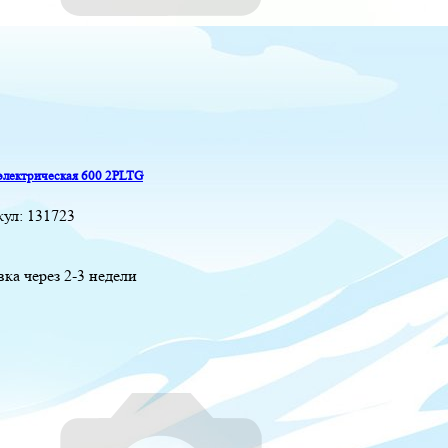
электрическая 600 2PLTG
кул:
131723
вка через 2-3 недели