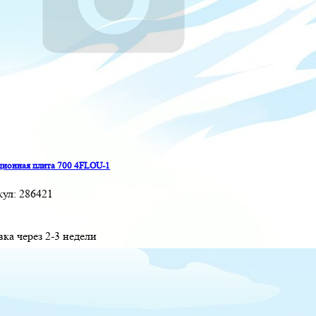
ионная плита 700 4FLOU-1
кул:
286421
вка через 2-3 недели