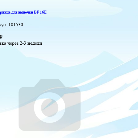
ница для выпечки BF 16E
кул:
101530
₽
вка через 2-3 недели