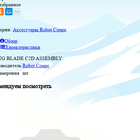
избранное
гории:
Аксессуары Robot Coupe
Обзор
Характеристики
NG BLADE C2D ASSEMBLY
зводитель
Robot Coupe
измерения
шт
мендуем посмотреть