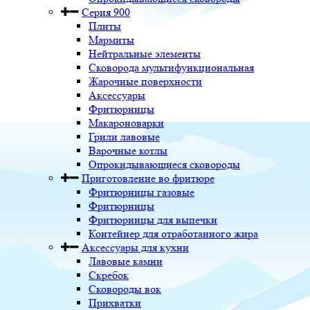
Серия 900
Плиты
Мармиты
Нейтральные элементы
Сковорода мультифункциональная
Жарочные поверхности
Аксессуары
Фритюрницы
Макароноварки
Грили лавовые
Варочные котлы
Опрокидывающиеся сковороды
Приготовление во фритюре
Фритюрницы газовые
Фритюрницы
Фритюрницы для выпечки
Контейнер для отработанного жира
Аксессуары для кухни
Лавовые камни
Скребок
Сковороды вок
Прихватки