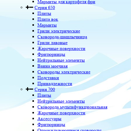
Мармиты для картофеля фри
Серия 650
Плиты
Плита вок
Мармиты
Грили электрические
Сковорода-шашлычница
Грили лавовые
Жарочные поверхности
Фритюрницы
Нейтральные элементы
Ванна моечная
Сковороды электрические
Подставки
Принадлежности
Серия 700
Плиты
Нейтральные элементы
Сковорода мультифункциональная
Жарочные поверхности
Аксессуары
Фритюрницы
Опрокидывающиеся сковороды