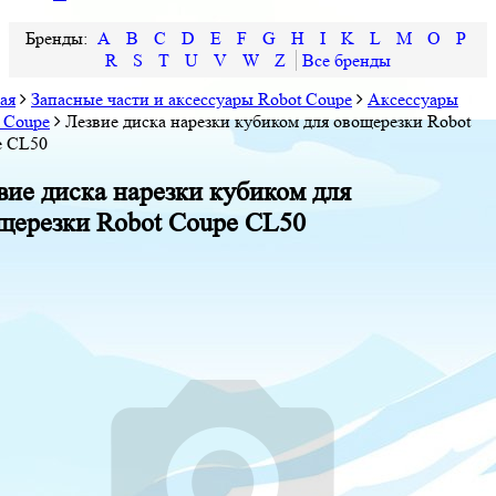
A
B
C
D
E
F
G
H
I
K
L
M
O
P
R
S
T
U
V
W
Z
ая
Запасные части и аксессуары Robot Coupe
Аксессуары
 Coupe
Лезвие диска нарезки кубиком для овощерезки Robot
e CL50
вие диска нарезки кубиком для
щерезки Robot Coupe CL50