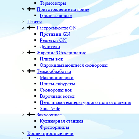
Термометры
Приготовление на гриле
Грили лавовые
Плиты
Гастроемкости GN
Противни GN
Решетки GN
Делители
Жарение/Обжаривание
Плиты вок
Опрокидывающиеся сковороды
Термообработка
Макароноварки
Плиты-табуреты
Сковороды вок
Варочный котёл
Печь низкотемпературного приготовления
Sous-Vide
Закусочные
Кулинарная станция
Фритюрницы
Конвекционные печи