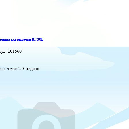
ница для выпечки BF 30E
кул:
101560
вка через 2-3 недели