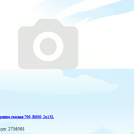
ница газовая 700, B800, 2x13L
кул:
2716501