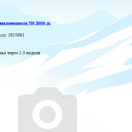
ая поверхность 700, B800, гл.
кул:
2855081
вка через 2-3 недели