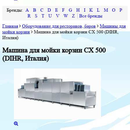
A
B
C
D
E
F
G
H
I
K
L
M
O
P
R
S
T
U
V
W
Z
Главная
Оборудование для ресторанов, баров
Машины для
мойки корзин
Машина для мойки корзин CX 500 (DIHR,
Италия)
Машина для мойки корзин CX 500
(DIHR, Италия)