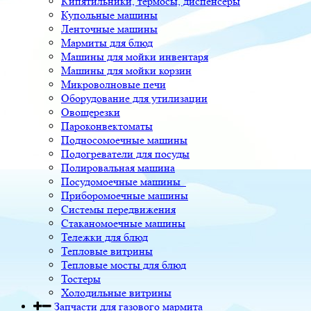
Кипятильники, термосы, диспенсеры
Купольные машины
Ленточные машины
Мармиты для блюд
Машины для мойки инвентаря
Машины для мойки корзин
Микроволновые печи
Оборудование для утилизации
Овощерезки
Пароконвектоматы
Подносомоечные машины
Подогреватели для посуды
Полировальная машина
Посудомоечные машины
Приборомоечные машины
Системы передвижения
Стаканомоечные машины
Тележки для блюд
Тепловые витрины
Тепловые мосты для блюд
Тостеры
Холодильные витрины
Запчасти для газового мармита