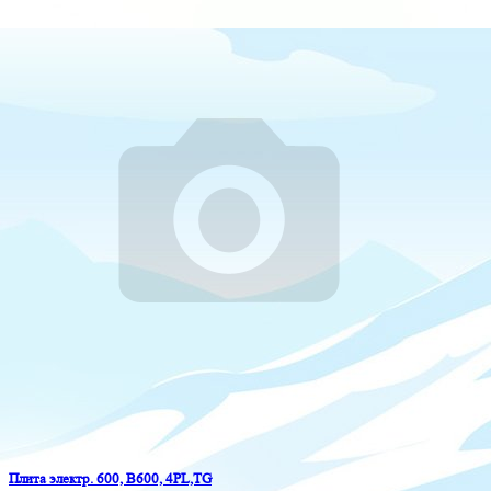
Плита электр. 600, B600, 4PL,TG