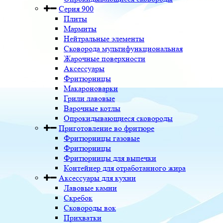
Серия 900
Плиты
Мармиты
Нейтральные элементы
Сковорода мультифункциональная
Жарочные поверхности
Аксессуары
Фритюрницы
Макароноварки
Грили лавовые
Варочные котлы
Опрокидывающиеся сковороды
Приготовление во фритюре
Фритюрницы газовые
Фритюрницы
Фритюрницы для выпечки
Контейнер для отработанного жира
Аксессуары для кухни
Лавовые камни
Скребок
Сковороды вок
Прихватки