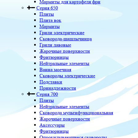
Мармиты для картофеля фри
Серия 650
Плиты
Плита вок
Мармиты
Грили электрические
Сковорода-шашлычница
Грили лавовые
Жарочные поверхности
Фритюрницы
Нейтральные элементы
Ванна моечная
Сковороды электрические
Подставки
Принадлежности
Серия 700
Плиты
Нейтральные элементы
Сковорода мультифункциональная
Жарочные поверхности
Аксессуары
Фритюрницы
Опрокидывающиеся сковороды