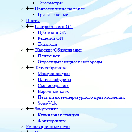
Термометры
Приготовление на гриле
Грили лавовые
Плиты
Гастроемкости GN
Противни GN
Решетки GN
Делители
Жарение/Обжаривание
Плиты вок
Опрокидывающиеся сковороды
Термообработка
Макароноварки
Плиты-табуреты
Сковороды вок
Варочный котёл
Печь низкотемпературного приготовления
Sous-Vide
Закусочные
Кулинарная станция
Фритюрницы
Конвекционные печи