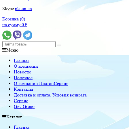
Skype
platon_ss
Корзина (
0
)
на сумму
0
₽
Меню
Главная
О компании
Новости
Полезное
О компании ПлатонСервис
Контакты
Доставка и оплата. Условия возврата
Сервис
Gev Group
Каталог
Главная