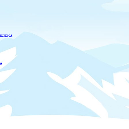
ющихся
й