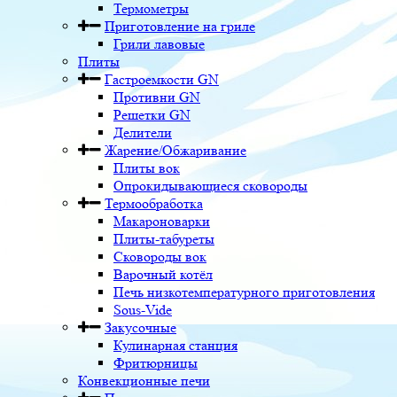
Термометры
Приготовление на гриле
Грили лавовые
Плиты
Гастроемкости GN
Противни GN
Решетки GN
Делители
Жарение/Обжаривание
Плиты вок
Опрокидывающиеся сковороды
Термообработка
Макароноварки
Плиты-табуреты
Сковороды вок
Варочный котёл
Печь низкотемпературного приготовления
Sous-Vide
Закусочные
Кулинарная станция
Фритюрницы
Конвекционные печи