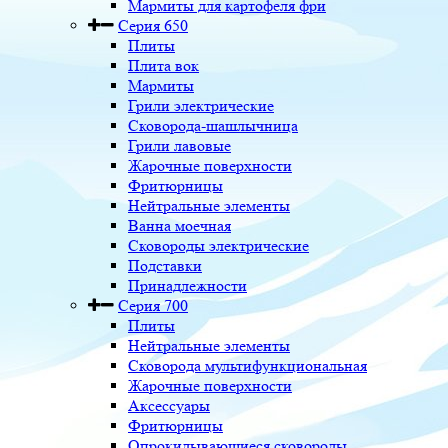
Мармиты для картофеля фри
Серия 650
Плиты
Плита вок
Мармиты
Грили электрические
Сковорода-шашлычница
Грили лавовые
Жарочные поверхности
Фритюрницы
Нейтральные элементы
Ванна моечная
Сковороды электрические
Подставки
Принадлежности
Серия 700
Плиты
Нейтральные элементы
Сковорода мультифункциональная
Жарочные поверхности
Аксессуары
Фритюрницы
Опрокидывающиеся сковороды