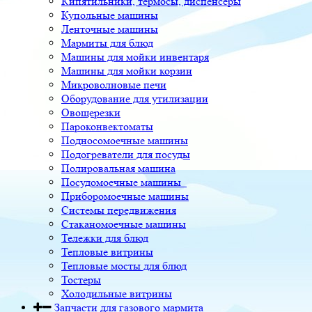
Кипятильники, термосы, диспенсеры
Купольные машины
Ленточные машины
Мармиты для блюд
Машины для мойки инвентаря
Машины для мойки корзин
Микроволновые печи
Оборудование для утилизации
Овощерезки
Пароконвектоматы
Подносомоечные машины
Подогреватели для посуды
Полировальная машина
Посудомоечные машины
Приборомоечные машины
Системы передвижения
Стаканомоечные машины
Тележки для блюд
Тепловые витрины
Тепловые мосты для блюд
Тостеры
Холодильные витрины
Запчасти для газового мармита