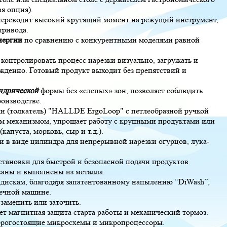
я опция).
ереводит высокий крутящий момент на режущий инструмент,
привода.
нергии
по сравнению с конкурентными моделями равной
контролировать процесс нарезки визуально, загружать и
ужденно. Готовый продукт выходит без препятствий и
ндрической
формы без «слепых» зон, позволяет соблюдать
оизводстве.
чи (толкатель) "HALLDE ErgoLoop" с петлеобразной ручкой
м механизмом, упрощает работу с крупными продуктами или
апуста, морковь, сыр и т.д.).
и в виде цилиндра для непрерывной нарезки огурцов, лука-
становки для быстрой и безопасной подачи продуктов
аны и выполнены из металла.
дискам, благодаря запатентованному напылению “DiWash”,
оечной машине.
заменить или заточить.
ет магнитная защита старта работы и механический тормоз.
дорогостоящие микросхемы и микропроцессоры.