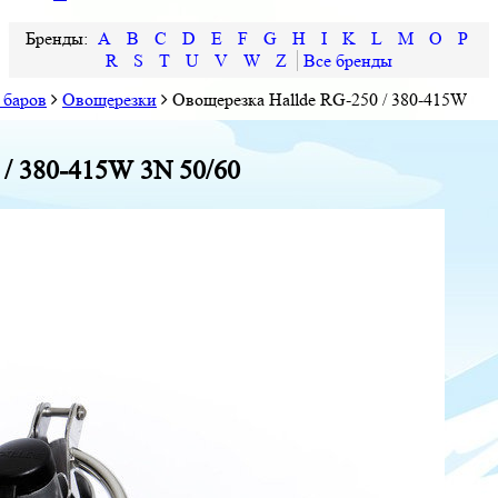
A
B
C
D
E
F
G
H
I
K
L
M
O
P
R
S
T
U
V
W
Z
 баров
Овощерезки
Овощерезка Hallde RG-250 / 380-415W
 / 380-415W 3N 50/60