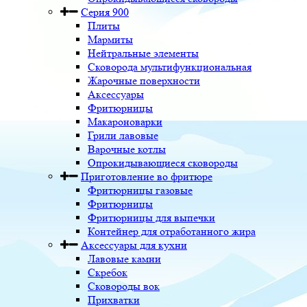
Серия 900
Плиты
Мармиты
Нейтральные элементы
Сковорода мультифункциональная
Жарочные поверхности
Аксессуары
Фритюрницы
Макароноварки
Грили лавовые
Варочные котлы
Опрокидывающиеся сковороды
Приготовление во фритюре
Фритюрницы газовые
Фритюрницы
Фритюрницы для выпечки
Контейнер для отработанного жира
Аксессуары для кухни
Лавовые камни
Скребок
Сковороды вок
Прихватки