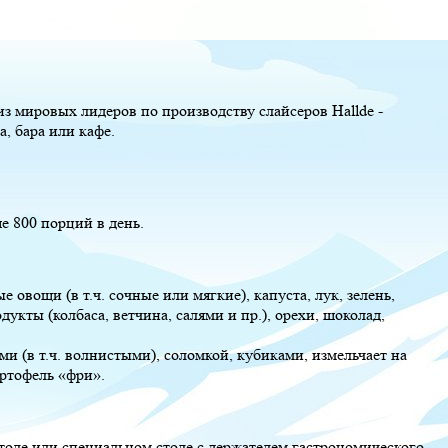
з мировых лидеров по производству слайсеров Hallde -
, бара или кафе.
 800 порций в день.
 овощи (в т.ч. сочные или мягкие), капуста, лук, зелень,
укты (колбаса, ветчина, салями и пр.), орехи, шоколад,
ми (в т.ч. волнистыми), соломкой, кубиками, измельчает на
артофель «фри».
толе или специальном столе с держателем гастрономического