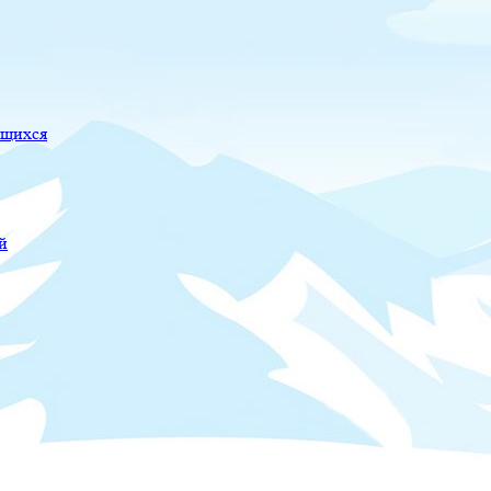
ющихся
й