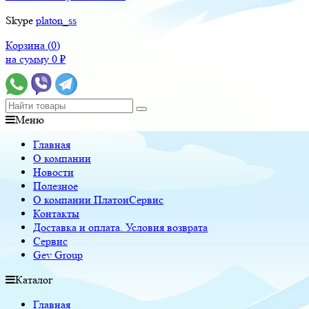
Skype
platon_ss
Корзина (
0
)
на сумму
0
₽
Меню
Главная
О компании
Новости
Полезное
О компании ПлатонСервис
Контакты
Доставка и оплата. Условия возврата
Сервис
Gev Group
Каталог
Главная