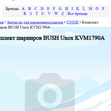
A
B
C
D
E
F
G
H
I
K
L
M
O
P
R
S
T
U
V
W
Z
ая
Запчасти для пароконвектоматов
UNOX
Комплект
иров BUSH Unox KVM1790A
плект шарниров BUSH Unox KVM1790A