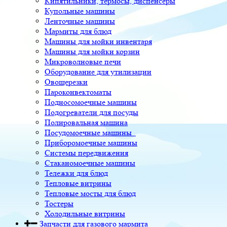
Кипятильники, термосы, диспенсеры
Купольные машины
Ленточные машины
Мармиты для блюд
Машины для мойки инвентаря
Машины для мойки корзин
Микроволновые печи
Оборудование для утилизации
Овощерезки
Пароконвектоматы
Подносомоечные машины
Подогреватели для посуды
Полировальная машина
Посудомоечные машины
Приборомоечные машины
Системы передвижения
Стаканомоечные машины
Тележки для блюд
Тепловые витрины
Тепловые мосты для блюд
Тостеры
Холодильные витрины
Запчасти для газового мармита