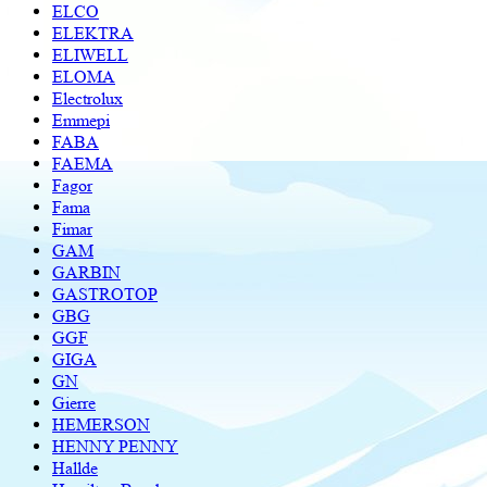
ELCO
ELEKTRA
ELIWELL
ELOMA
Electrolux
Emmepi
FABA
FAEMA
Fagor
Fama
Fimar
GAM
GARBIN
GASTROTOP
GBG
GGF
GIGA
GN
Gierre
HEMERSON
HENNY PENNY
Hallde