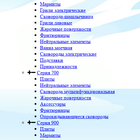
Мармиты
Грили электрические
Сковорода-шашлычница
Грили лавовые
Жарочные поверхности
Фритюрницы
Нейтральные элементы
Ванна моечная
Сковороды электрические
Подставки
Принадлежности
Серия 700
Плиты
Нейтральные элементы
Сковорода мультифункциональная
Жарочные поверхности
Аксессуары
Фритюрницы
Опрокидывающиеся сковороды
Серия 900
Плиты
Мармиты