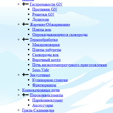
Гастроемкости GN
Противни GN
Решетки GN
Делители
Жарение/Обжаривание
Плиты вок
Опрокидывающиеся сковороды
Термообработка
Макароноварки
Плиты-табуреты
Сковороды вок
Варочный котёл
Печь низкотемпературного приготовления
Sous-Vide
Закусочные
Кулинарная станция
Фритюрницы
Конвекционные печи
Пароконвектоматы
Пароконвектомат
Аксессуары
Гриль-Саламандра