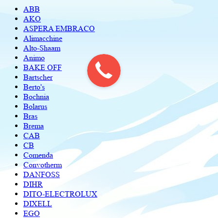
ABB
AKO
ASPERA EMBRACO
Alimacchine
Alto-Shaam
Animo
BAKE OFF
Bartscher
Berto's
Bochnia
Bolarus
Bras
Brema
CAB
CB
Comenda
Convotherm
DANFOSS
DIHR
DITO-ELECTROLUX
DIXELL
EGO