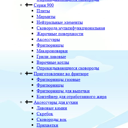
Серия 900
Плиты
Мармиты
Нейтральные элементы
Сковорода мультифункциональная
Жарочные поверхности
Аксессуары
Фритюрницы
Макароноварки
Грили лавовые
Варочные котлы
Опрокидывающиеся сковороды
Приготовление во фритюре
Фритюрницы газовые
Фритюрницы
Фритюрницы для выпечки
Контейнер для отработанного жира
Аксессуары для кухни
Лавовые камни
Скребок
Сковороды вок
Прихватки