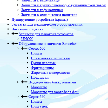
Запчасти к вафельнице
Запчасти к грилю лавовому с вулканической лавой
Запчасти к кофемашинам
Запчасти к охладителям напитков
Душирующие устройства (краны)
Запчасти для механического оборудования
Чистящие средства
Запчасти для пароконвектоматов
UNOX
Оборудование и запчасти Bartscher
Серия 600
Плиты
Нейтральные элементы
Грили лавовые
Фритюрницы
Жарочные поверхности
Подставки
Поддержание блюд теплыми
Мармиты
Мармиты для картофеля фри
Серия 650
Плиты
Плита вок