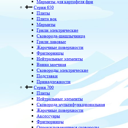
Мармиты для картофеля фри
Серия 650
Плиты
Плита вок
Мармиты
Грили электрические
Сковорода-шашлычница
Грили лавовые
Жарочные поверхности
Фритюрницы
Нейтральные элементы
Ванна моечная
Сковороды электрические
Подставки
Принадлежности
Серия 700
Плиты
Нейтральные элементы
Сковорода мультифункциональная
Жарочные поверхности
Аксессуары
Фритюрницы
Опрокидывающиеся сковороды