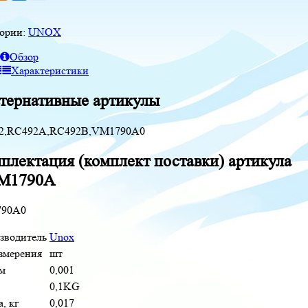
гории:
UNOX
Обзор
Характеристики
тернативные артикулы
2,RC492A,RC492B,VM1790A0
плектация (комплект поставки) артикула
M1790A
90A0
зводитель
Unox
измерения
шт
м
0,001
0,1KG
, кг
0,017