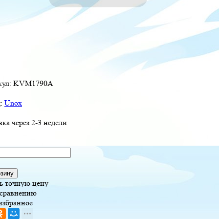
кул:
KVM1790A
д:
Unox
вка через 2-3 недели
рзину
ь точную цену
 сравнению
избранное