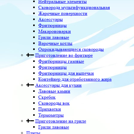
Нейтральные элементы
Сковорода мультифункциональная
Жарочные поверхности
Аксессуары
Фритюрницы
Макароноварки
Грили лавовые
Варочные котлы
Опрокидывающиеся сковороды
Приготовление во фритюре
Фритюрницы газовые
Фритюрницы
Фритюрницы для выпечки
Контейнер для отработанного жира
Аксессуары для кухни
Лавовые камни
Скребок
Сковороды вок
Прихватки
Термометры
Приготовление на гриле
Грили лавовые
Плиты