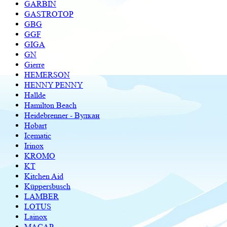
GARBIN
GASTROTOP
GBG
GGF
GIGA
GN
Gierre
HEMERSON
HENNY PENNY
Hallde
Hamilton Beach
Heidebrenner - Вулкан
Hobart
Icematic
Irinox
KROMO
KT
Kitchen Aid
Küppersbusch
LAMBER
LOTUS
Lainox
MACAP