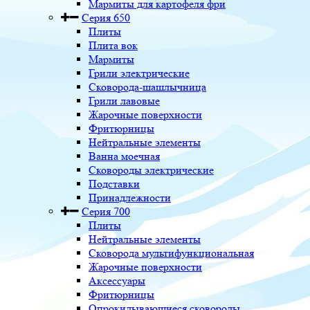
Мармиты для картофеля фри
Серия 650
Плиты
Плита вок
Мармиты
Грили электрические
Сковорода-шашлычница
Грили лавовые
Жарочные поверхности
Фритюрницы
Нейтральные элементы
Ванна моечная
Сковороды электрические
Подставки
Принадлежности
Серия 700
Плиты
Нейтральные элементы
Сковорода мультифункциональная
Жарочные поверхности
Аксессуары
Фритюрницы
Опрокидывающиеся сковороды