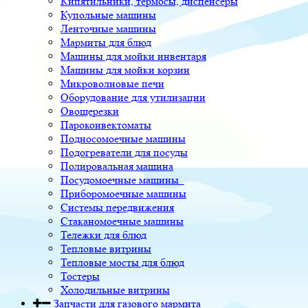
Кипятильники, термосы, диспенсеры
Купольные машины
Ленточные машины
Мармиты для блюд
Машины для мойки инвентаря
Машины для мойки корзин
Микроволновые печи
Оборудование для утилизации
Овощерезки
Пароконвектоматы
Подносомоечные машины
Подогреватели для посуды
Полировальная машина
Посудомоечные машины
Приборомоечные машины
Системы передвижения
Стаканомоечные машины
Тележки для блюд
Тепловые витрины
Тепловые мосты для блюд
Тостеры
Холодильные витрины
Запчасти для газового мармита