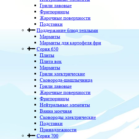
Грили лавовые
Фритюрницы
Жарочные поверхности
Подставки
Поддержание блюд теплыми
Мармиты
Мармиты для картофеля фри
Серия 650
Плиты
Плита вок
Мармиты
Грили электрические
Сковорода-шашлычница
Грили лавовые
Жарочные поверхности
Фритюрницы
Нейтральные элементы
Ванна моечная
Сковороды электрические
Подставки
Принадлежности
Серия 700