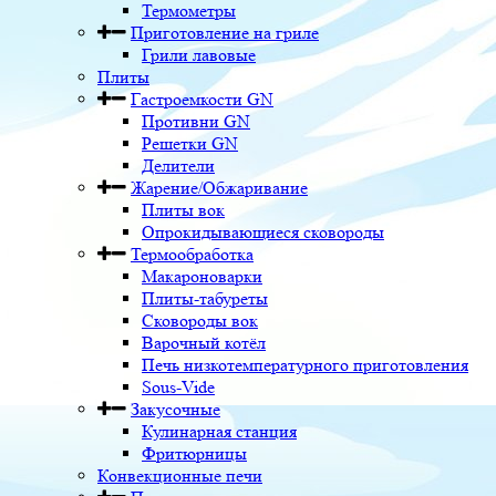
Термометры
Приготовление на гриле
Грили лавовые
Плиты
Гастроемкости GN
Противни GN
Решетки GN
Делители
Жарение/Обжаривание
Плиты вок
Опрокидывающиеся сковороды
Термообработка
Макароноварки
Плиты-табуреты
Сковороды вок
Варочный котёл
Печь низкотемпературного приготовления
Sous-Vide
Закусочные
Кулинарная станция
Фритюрницы
Конвекционные печи