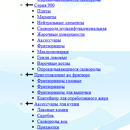
Серия 900
Плиты
Мармиты
Нейтральные элементы
Сковорода мультифункциональная
Жарочные поверхности
Аксессуары
Фритюрницы
Макароноварки
Грили лавовые
Варочные котлы
Опрокидывающиеся сковороды
Приготовление во фритюре
Фритюрницы газовые
Фритюрницы
Фритюрницы для выпечки
Контейнер для отработанного жира
Аксессуары для кухни
Лавовые камни
Скребок
Сковороды вок
Прихватки