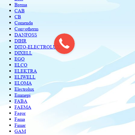
Brema
CAB
CB
Comenda
Convotherm
DANFOSS
DIHR
DITO-ELECTROLUX
DIXELL
EGO
ELCO
ELEKTRA
ELIWELL
ELOMA
Electrolux
Emmepi
FABA
FAEMA
Fagor
Fama
Fimar
GAM