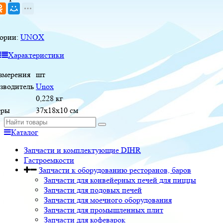
гории:
UNOX
Характеристики
измерения
шт
зводитель
Unox
0,228 кг
еры
37x18x10 см
Каталог
Запчасти и комплектующие DIHR
Гастроемкости
Запчасти к оборудованию ресторанов, баров
Запчасти для конвейерных печей для пиццы
Запчасти для подовых печей
Запчасти для моечного оборудования
Запчасти для промышленных плит
Запчасти для кофеварок