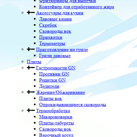
Фритюрницы для выпечки
Контейнер для отработанного жира
Аксессуары для кухни
Лавовые камни
Скребок
Сковороды вок
Прихватки
Термометры
Приготовление на гриле
Грили лавовые
Плиты
Гастроемкости GN
Противни GN
Решетки GN
Делители
Жарение/Обжаривание
Плиты вок
Опрокидывающиеся сковороды
Термообработка
Макароноварки
Плиты-табуреты
Сковороды вок
Варочный котёл