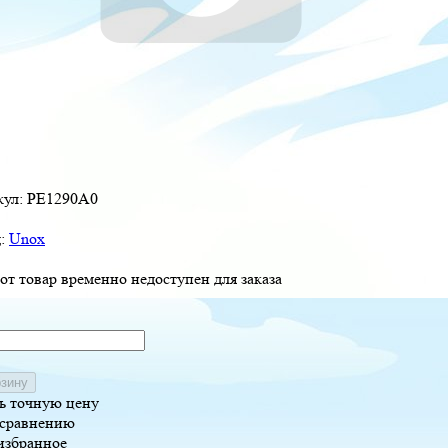
кул:
PE1290A0
д:
Unox
от товар временно недоступен для заказа
рзину
ь точную цену
 сравнению
избранное