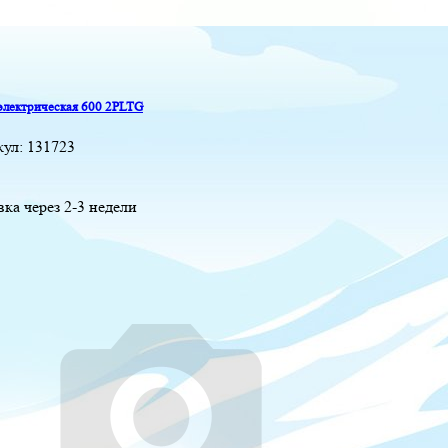
электрическая 600 2PLTG
кул:
131723
вка через 2-3 недели