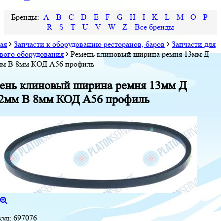
A
B
C
D
E
F
G
H
I
K
L
M
O
P
R
S
T
U
V
W
Z
ая
Запчасти к оборудованию ресторанов, баров
Запчасти для
вого оборудования
Ремень клиновый ширина ремня 13мм Д
мм В 8мм КОД A56 профиль
ень клиновый ширина ремня 13мм Д
2мм В 8мм КОД A56 профиль
кул:
697076