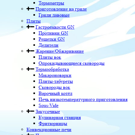
Термометры
Приготовление на гриле
Грили лавовые
Плиты
Гастроемкости GN
Противни GN
Решетки GN
Делители
Жарение/Обжаривание
Плиты вок
Опрокидывающиеся сковороды
Термообработка
Макароноварки
Плиты-табуреты
Сковороды вок
Варочный котёл
Печь низкотемпературного приготовления
Sous-Vide
Закусочные
Кулинарная станция
Фритюрницы
Конвекционные печи