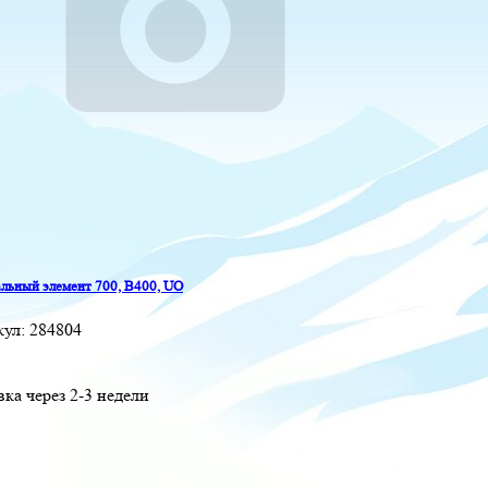
льный элемент 700, B400, UO
кул:
284804
вка через 2-3 недели