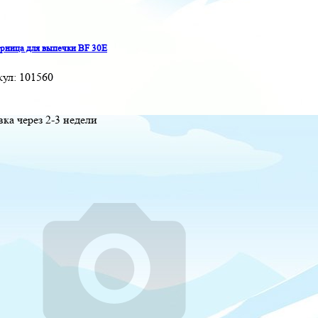
ница для выпечки BF 30E
кул:
101560
вка через 2-3 недели