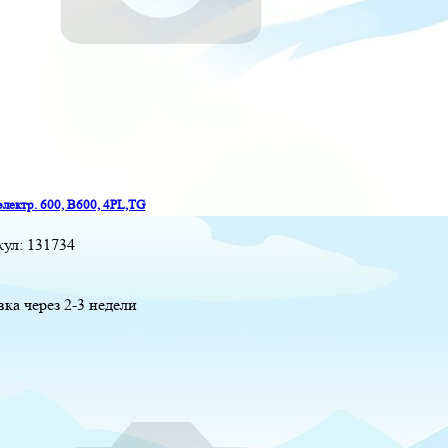
электр. 600, B600, 4PL,TG
кул:
131734
вка через 2-3 недели