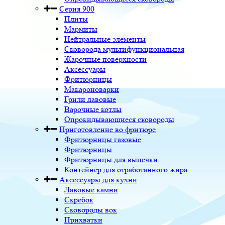
Серия 900
Плиты
Мармиты
Нейтральные элементы
Сковорода мультифункциональная
Жарочные поверхности
Аксессуары
Фритюрницы
Макароноварки
Грили лавовые
Варочные котлы
Опрокидывающиеся сковороды
Приготовление во фритюре
Фритюрницы газовые
Фритюрницы
Фритюрницы для выпечки
Контейнер для отработанного жира
Аксессуары для кухни
Лавовые камни
Скребок
Сковороды вок
Прихватки