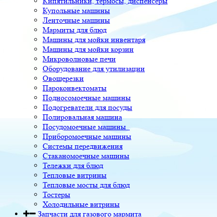
Кипятильники, термосы, диспенсеры
Купольные машины
Ленточные машины
Мармиты для блюд
Машины для мойки инвентаря
Машины для мойки корзин
Микроволновые печи
Оборудование для утилизации
Овощерезки
Пароконвектоматы
Подносомоечные машины
Подогреватели для посуды
Полировальная машина
Посудомоечные машины
Приборомоечные машины
Системы передвижения
Стаканомоечные машины
Тележки для блюд
Тепловые витрины
Тепловые мосты для блюд
Тостеры
Холодильные витрины
Запчасти для газового мармита