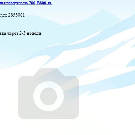
ая поверхность 700, B800, гл.
кул:
2855081
вка через 2-3 недели