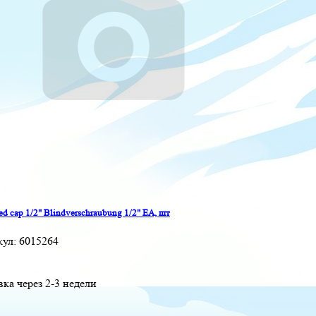
ed cap 1/2" Blindverschraubung 1/2" EA, шт
кул:
6015264
вка через 2-3 недели