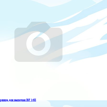
ница для выпечки BF 16E