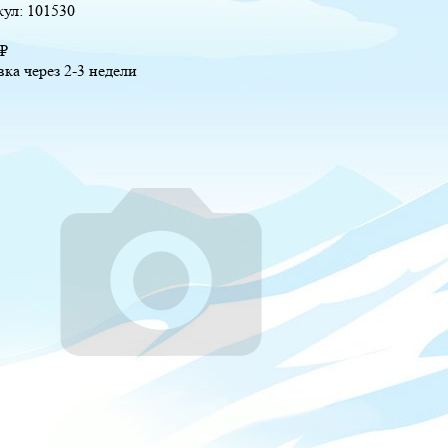
кул:
101530
₽
вка через 2-3 недели