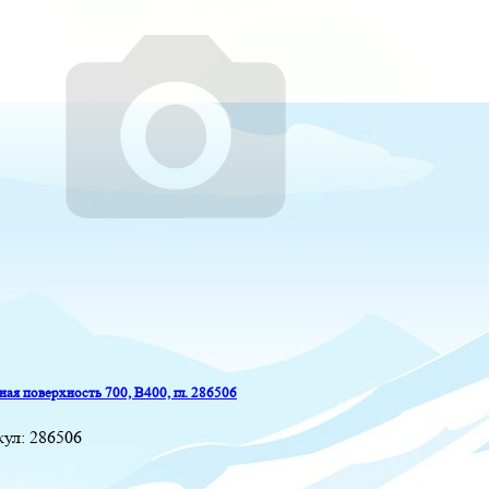
ая поверхность 700, B400, гл. 286506
кул:
286506