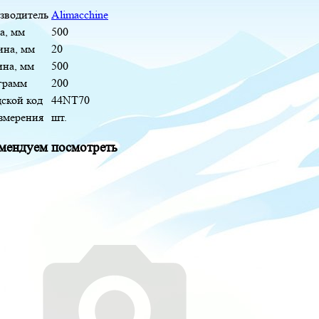
зводитель
Alimacchine
а, мм
500
на, мм
20
ина, мм
500
 грамм
200
дской код
44NT70
измерения
шт.
мендуем посмотреть