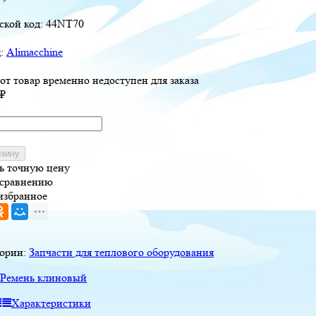
ской код:
44NT70
д:
Alimacchine
от товар временно недоступен для заказа
₽
рзину
ь точную цену
 сравнению
избранное
гории:
Запчасти для теплового оборудования
Ремень клиновый
Характеристики