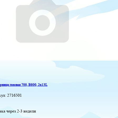
ница газовая 700, B800, 2x13L
кул:
2716501
вка через 2-3 недели