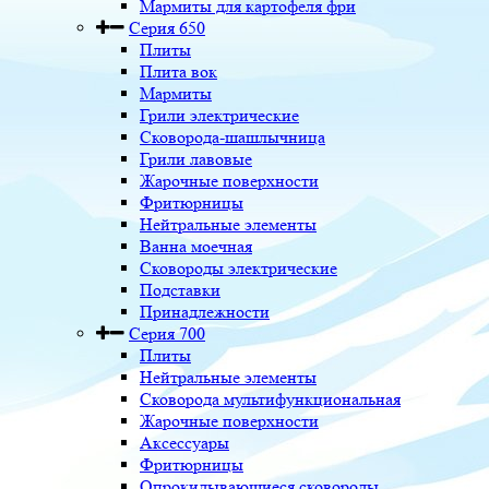
Мармиты для картофеля фри
Серия 650
Плиты
Плита вок
Мармиты
Грили электрические
Сковорода-шашлычница
Грили лавовые
Жарочные поверхности
Фритюрницы
Нейтральные элементы
Ванна моечная
Сковороды электрические
Подставки
Принадлежности
Серия 700
Плиты
Нейтральные элементы
Сковорода мультифункциональная
Жарочные поверхности
Аксессуары
Фритюрницы
Опрокидывающиеся сковороды