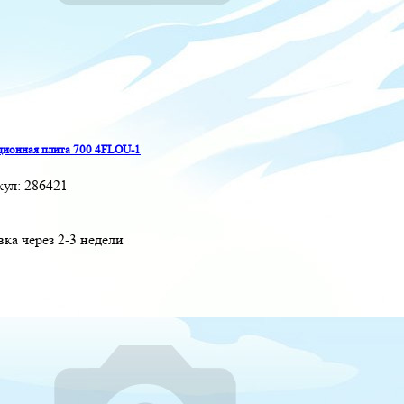
ионная плита 700 4FLOU-1
кул:
286421
вка через 2-3 недели