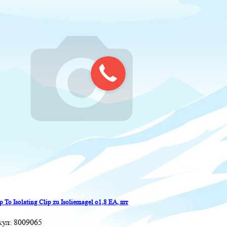
p To Isolating Clip zu Isoliernagel o1,8 EA, шт
кул:
8009065