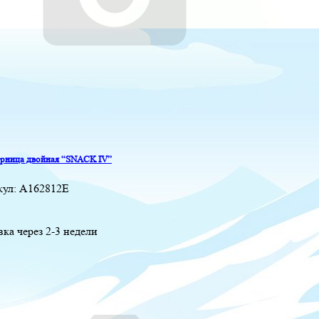
рница двойная “SNACK IV”
кул:
A162812E
вка через 2-3 недели