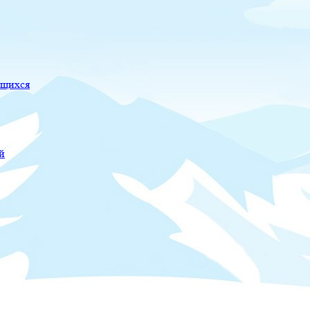
ющихся
й