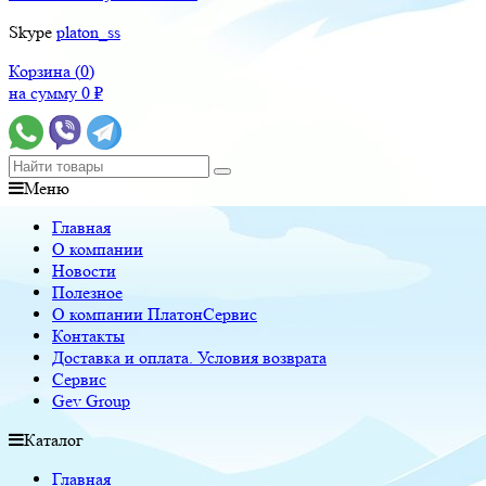
Skype
platon_ss
Корзина (
0
)
на сумму
0
₽
Меню
Главная
О компании
Новости
Полезное
О компании ПлатонСервис
Контакты
Доставка и оплата. Условия возврата
Сервис
Gev Group
Каталог
Главная