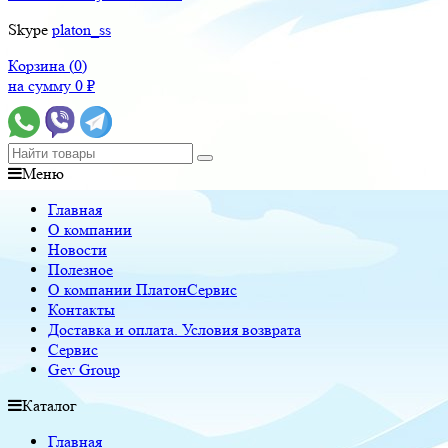
Skype
platon_ss
Корзина (
0
)
на сумму
0
₽
Меню
Главная
О компании
Новости
Полезное
О компании ПлатонСервис
Контакты
Доставка и оплата. Условия возврата
Сервис
Gev Group
Каталог
Главная