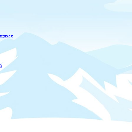
ющихся
й