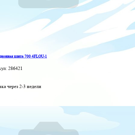
ионная плита 700 4FLOU-1
кул:
286421
вка через 2-3 недели