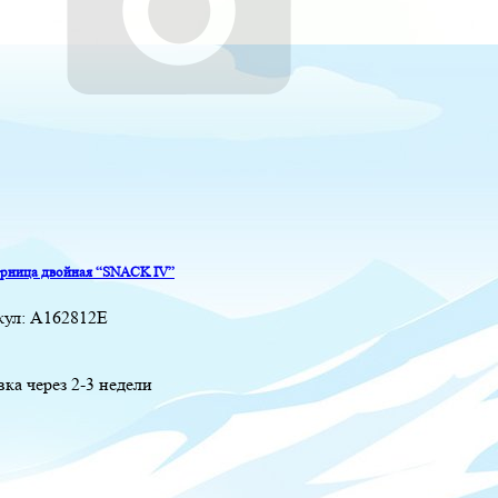
рница двойная “SNACK IV”
кул:
A162812E
вка через 2-3 недели