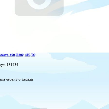
электр. 600, B600, 4PL,TG
кул:
131734
вка через 2-3 недели