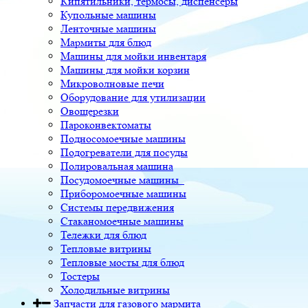
Кипятильники, термосы, диспенсеры
Купольные машины
Ленточные машины
Мармиты для блюд
Машины для мойки инвентаря
Машины для мойки корзин
Микроволновые печи
Оборудование для утилизации
Овощерезки
Пароконвектоматы
Подносомоечные машины
Подогреватели для посуды
Полировальная машина
Посудомоечные машины
Приборомоечные машины
Системы передвижения
Стаканомоечные машины
Тележки для блюд
Тепловые витрины
Тепловые мосты для блюд
Тостеры
Холодильные витрины
Запчасти для газового мармита