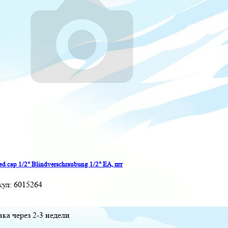
ed cap 1/2" Blindverschraubung 1/2" EA, шт
кул:
6015264
вка через 2-3 недели