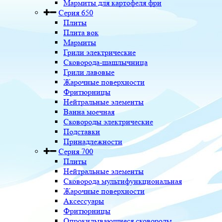
Мармиты для картофеля фри
Серия 650
Плиты
Плита вок
Мармиты
Грили электрические
Сковорода-шашлычница
Грили лавовые
Жарочные поверхности
Фритюрницы
Нейтральные элементы
Ванна моечная
Сковороды электрические
Подставки
Принадлежности
Серия 700
Плиты
Нейтральные элементы
Сковорода мультифункциональная
Жарочные поверхности
Аксессуары
Фритюрницы
Опрокидывающиеся сковороды