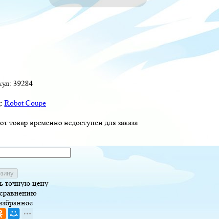
кул:
39284
д:
Robot Coupe
от товар временно недоступен для заказа
рзину
ь точную цену
 сравнению
избранное