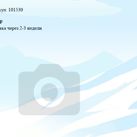
кул:
101530
₽
вка через 2-3 недели