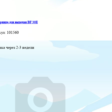
ница для выпечки BF 30E
кул:
101560
вка через 2-3 недели