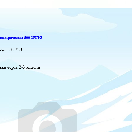
электрическая 600 2PLTG
кул:
131723
вка через 2-3 недели