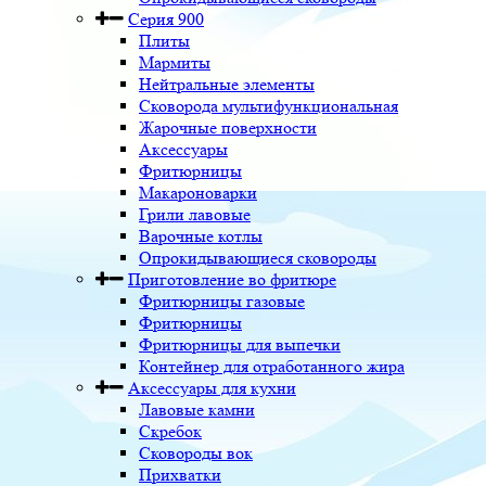
Серия 900
Плиты
Мармиты
Нейтральные элементы
Сковорода мультифункциональная
Жарочные поверхности
Аксессуары
Фритюрницы
Макароноварки
Грили лавовые
Варочные котлы
Опрокидывающиеся сковороды
Приготовление во фритюре
Фритюрницы газовые
Фритюрницы
Фритюрницы для выпечки
Контейнер для отработанного жира
Аксессуары для кухни
Лавовые камни
Скребок
Сковороды вок
Прихватки