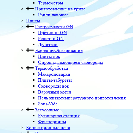
Термометры
Приготовление на гриле
Грили лавовые
Плиты
Гастроемкости GN
Противни GN
Решетки GN
Делители
Жарение/Обжаривание
Плиты вок
Опрокидывающиеся сковороды
Термообработка
Макароноварки
Плиты-табуреты
Сковороды вок
Варочный котёл
Печь низкотемпературного приготовления
Sous-Vide
Закусочные
Кулинарная станция
Фритюрницы
Конвекционные печи