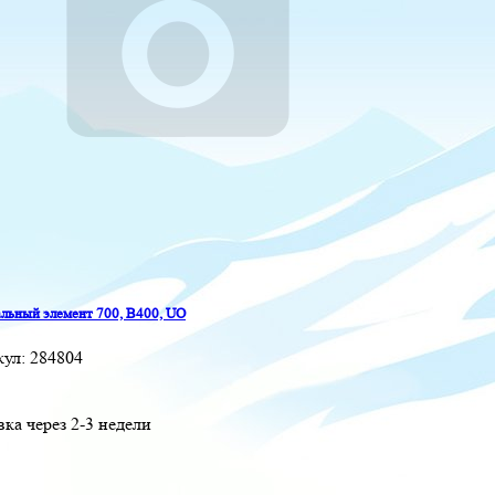
льный элемент 700, B400, UO
кул:
284804
вка через 2-3 недели