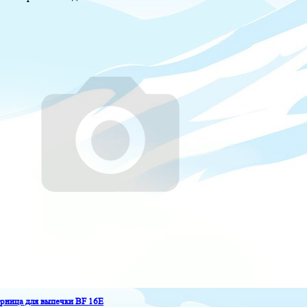
ница для выпечки BF 16E