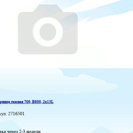
ница газовая 700, B800, 2x13L
кул:
2716501
вка через 2-3 недели