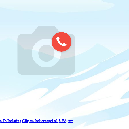
p To Isolating Clip zu Isoliernagel o1,8 EA, шт