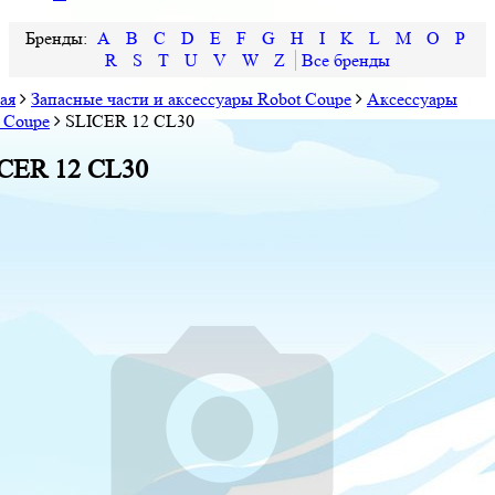
A
B
C
D
E
F
G
H
I
K
L
M
O
P
R
S
T
U
V
W
Z
ая
Запасные части и аксессуары Robot Coupe
Аксессуары
 Coupe
SLICER 12 CL30
CER 12 CL30