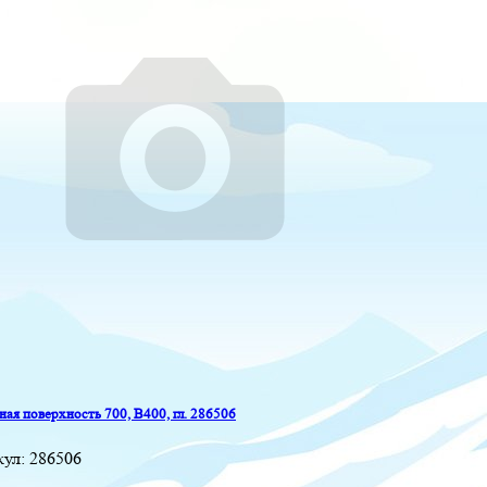
ая поверхность 700, B400, гл. 286506
кул:
286506