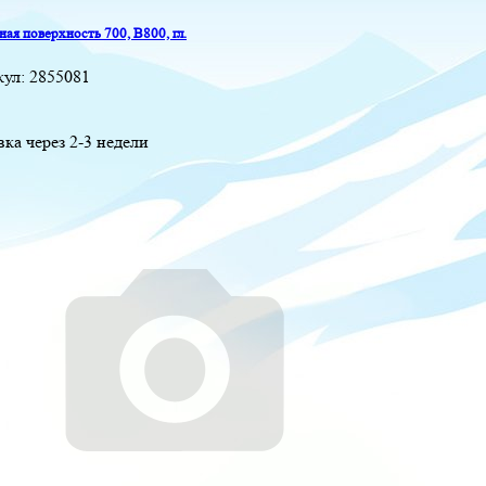
ая поверхность 700, B800, гл.
кул:
2855081
вка через 2-3 недели