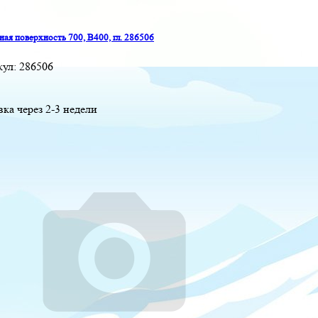
ая поверхность 700, B400, гл. 286506
кул:
286506
вка через 2-3 недели