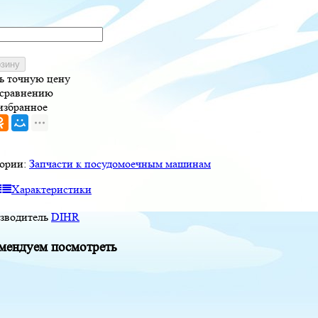
рзину
ь точную цену
 сравнению
избранное
гории:
Запчасти к посудомоечным машинам
Характеристики
зводитель
DIHR
мендуем посмотреть