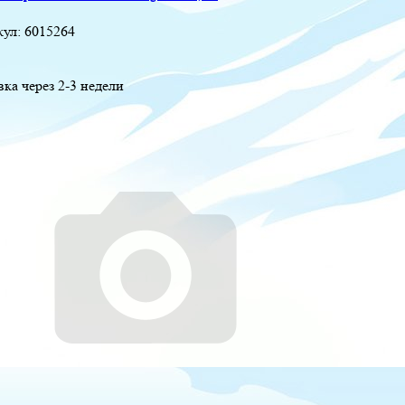
кул:
6015264
вка через 2-3 недели