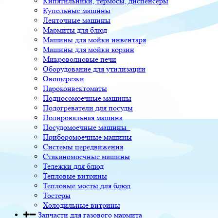
Кипятильники, термосы, диспенсеры
Купольные машины
Ленточные машины
Мармиты для блюд
Машины для мойки инвентаря
Машины для мойки корзин
Микроволновые печи
Оборудование для утилизации
Овощерезки
Пароконвектоматы
Подносомоечные машины
Подогреватели для посуды
Полировальная машина
Посудомоечные машины
Приборомоечные машины
Системы передвижения
Стаканомоечные машины
Тележки для блюд
Тепловые витрины
Тепловые мосты для блюд
Тостеры
Холодильные витрины
Запчасти для газового мармита