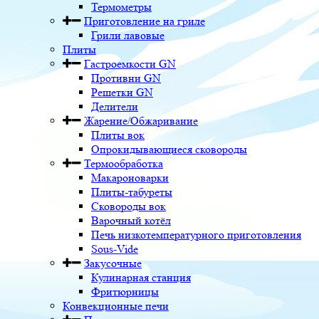
Термометры
Приготовление на гриле
Грили лавовые
Плиты
Гастроемкости GN
Противни GN
Решетки GN
Делители
Жарение/Обжаривание
Плиты вок
Опрокидывающиеся сковороды
Термообработка
Макароноварки
Плиты-табуреты
Сковороды вок
Варочный котёл
Печь низкотемпературного приготовления
Sous-Vide
Закусочные
Кулинарная станция
Фритюрницы
Конвекционные печи