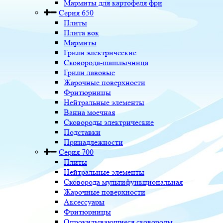
Мармиты для картофеля фри
Серия 650
Плиты
Плита вок
Мармиты
Грили электрические
Сковорода-шашлычница
Грили лавовые
Жарочные поверхности
Фритюрницы
Нейтральные элементы
Ванна моечная
Сковороды электрические
Подставки
Принадлежности
Серия 700
Плиты
Нейтральные элементы
Сковорода мультифункциональная
Жарочные поверхности
Аксессуары
Фритюрницы
Опрокидывающиеся сковороды