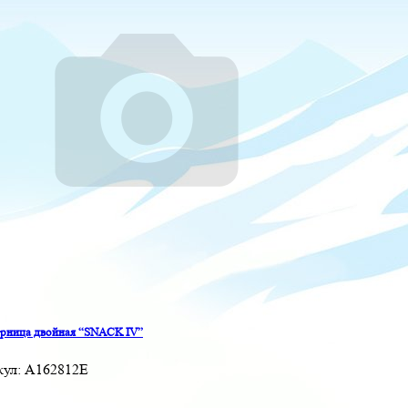
рница двойная “SNACK IV”
кул:
A162812E