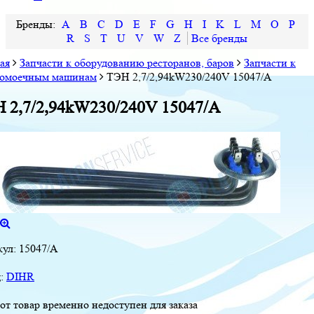
A
B
C
D
E
F
G
H
I
K
L
M
O
P
R
S
T
U
V
W
Z
ая
Запчасти к оборудованию ресторанов, баров
Запчасти к
домоечным машинам
ТЭН 2,7/2,94kW230/240V 15047/A
 2,7/2,94kW230/240V 15047/A
кул:
15047/A
д:
DIHR
от товар временно недоступен для заказа