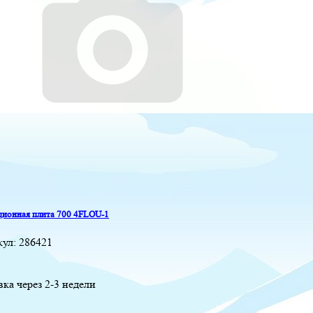
ионная плита 700 4FLOU-1
кул:
286421
вка через 2-3 недели