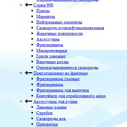
Серия 900
Плиты
Мармиты
Нейтральные элементы
Сковорода мультифункциональная
Жарочные поверхности
Аксессуары
Фритюрницы
Макароноварки
Грили лавовые
Варочные котлы
Опрокидывающиеся сковороды
Приготовление во фритюре
Фритюрницы газовые
Фритюрницы
Фритюрницы для выпечки
Контейнер для отработанного жира
Аксессуары для кухни
Лавовые камни
Скребок
Сковороды вок
Прихватки