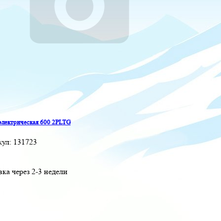
электрическая 600 2PLTG
кул:
131723
вка через 2-3 недели