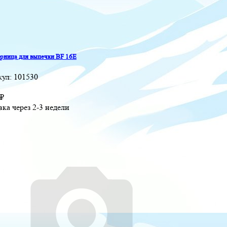
ница для выпечки BF 16E
кул:
101530
₽
вка через 2-3 недели