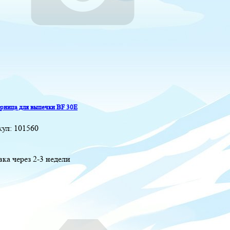
ница для выпечки BF 30E
кул:
101560
вка через 2-3 недели