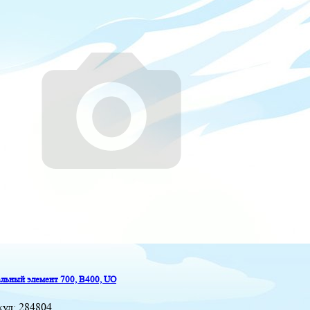
льный элемент 700, B400, UO
кул:
284804