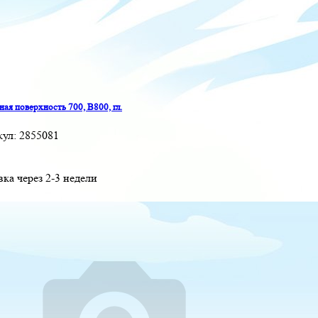
ая поверхность 700, B800, гл.
кул:
2855081
вка через 2-3 недели