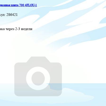
ионная плита 700 4FLOU-1
кул:
286421
вка через 2-3 недели