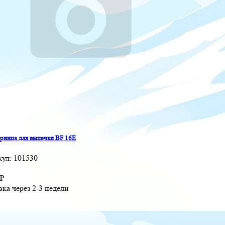
ница для выпечки BF 16E
кул:
101530
₽
вка через 2-3 недели