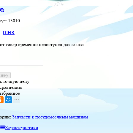
кул:
13010
д:
DIHR
от товар временно недоступен для заказа
рзину
ь точную цену
 сравнению
избранное
гории:
Запчасти к посудомоечным машинам
Характеристики