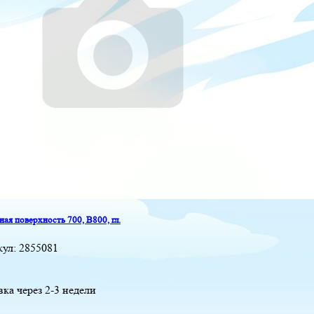
ая поверхность 700, B800, гл.
кул:
2855081
вка через 2-3 недели