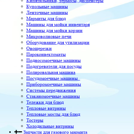
Кипятильники, термосы, диспенсеры
Купольные машины
Ленточные машины
Мармиты для блюд
Машины для мойки инвентаря
Машины для мойки корзин
Микроволновые печи
Оборудование для утилизации
Овощерезки
Пароконвектоматы
Подносомоечные машины
Подогреватели для посуды
Полировальная машина
Посудомоечные машины
Приборомоечные машины
Системы передвижения
Стаканомоечные машины
Тележки для блюд
Тепловые витрины
Тепловые мосты для блюд
Тостеры
Холодильные витрины
Запчасти для газового мармита