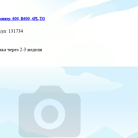
электр. 600, B600, 4PL,TG
кул:
131734
вка через 2-3 недели