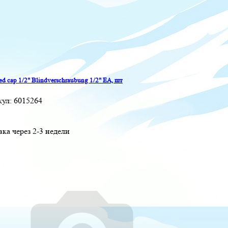
ed cap 1/2" Blindverschraubung 1/2" EA, шт
кул:
6015264
вка через 2-3 недели