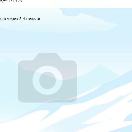
кул:
131723
вка через 2-3 недели