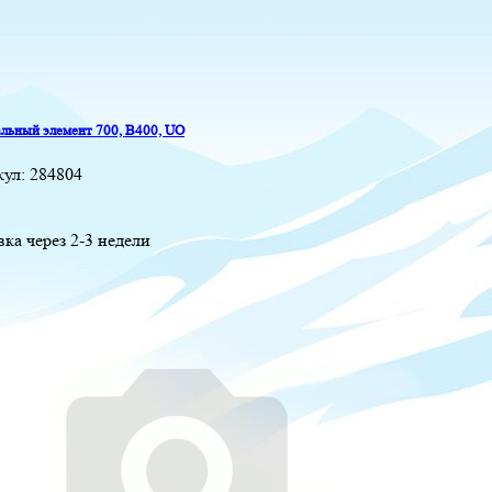
льный элемент 700, B400, UO
кул:
284804
вка через 2-3 недели