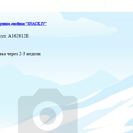
рница двойная “SNACK IV”
кул:
A162812E
вка через 2-3 недели