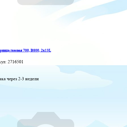
ница газовая 700, B800, 2x13L
кул:
2716501
вка через 2-3 недели