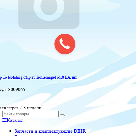
p To Isolating Clip zu Isoliernagel o1,8 EA, шт
кул:
8009065
вка через 2-3 недели
Каталог
Запчасти и комплектующие DIHR