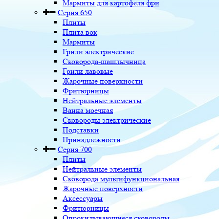
Мармиты для картофеля фри
Серия 650
Плиты
Плита вок
Мармиты
Грили электрические
Сковорода-шашлычница
Грили лавовые
Жарочные поверхности
Фритюрницы
Нейтральные элементы
Ванна моечная
Сковороды электрические
Подставки
Принадлежности
Серия 700
Плиты
Нейтральные элементы
Сковорода мультифункциональная
Жарочные поверхности
Аксессуары
Фритюрницы
Опрокидывающиеся сковороды