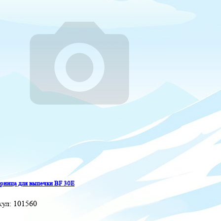
ница для выпечки BF 30E
кул:
101560