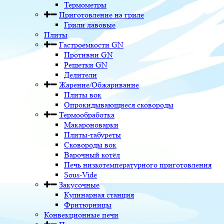
Термометры
Приготовление на гриле
Грили лавовые
Плиты
Гастроемкости GN
Противни GN
Решетки GN
Делители
Жарение/Обжаривание
Плиты вок
Опрокидывающиеся сковороды
Термообработка
Макароноварки
Плиты-табуреты
Сковороды вок
Варочный котёл
Печь низкотемпературного приготовления
Sous-Vide
Закусочные
Кулинарная станция
Фритюрницы
Конвекционные печи