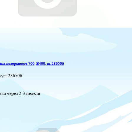
ая поверхность 700, B400, гл. 286506
кул:
286506
вка через 2-3 недели