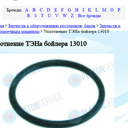
A
B
C
D
E
F
G
H
I
K
L
M
O
P
R
S
T
U
V
W
Z
ая
Запчасти к оборудованию ресторанов, баров
Запчасти к
домоечным машинам
Уплотнение ТЭНа бойлера 13010
отнение ТЭНа бойлера 13010