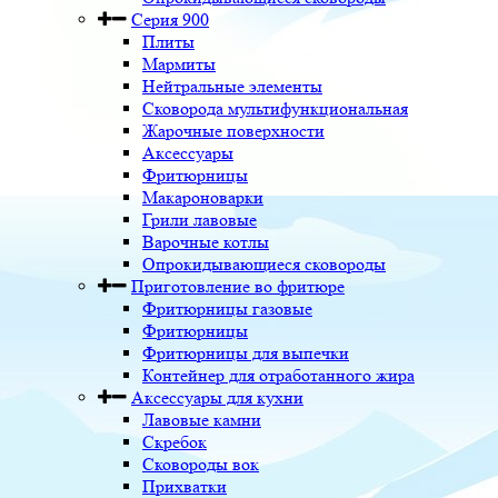
Серия 900
Плиты
Мармиты
Нейтральные элементы
Сковорода мультифункциональная
Жарочные поверхности
Аксессуары
Фритюрницы
Макароноварки
Грили лавовые
Варочные котлы
Опрокидывающиеся сковороды
Приготовление во фритюре
Фритюрницы газовые
Фритюрницы
Фритюрницы для выпечки
Контейнер для отработанного жира
Аксессуары для кухни
Лавовые камни
Скребок
Сковороды вок
Прихватки