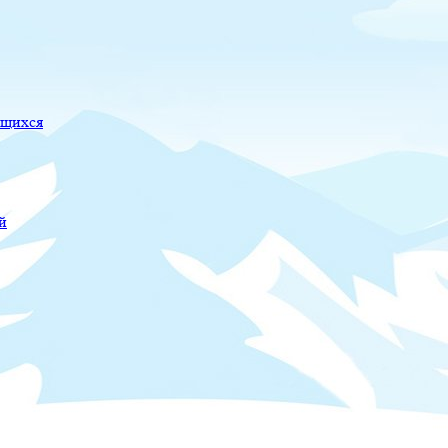
ющихся
й