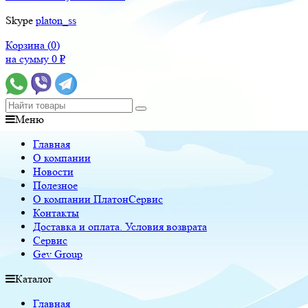
Skype
platon_ss
Корзина (
0
)
на сумму
0
₽
Меню
Главная
О компании
Новости
Полезное
О компании ПлатонСервис
Контакты
Доставка и оплата. Условия возврата
Сервис
Gev Group
Каталог
Главная