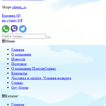
Skype
platon_ss
Корзина (
0
)
на сумму
0
₽
Меню
Главная
О компании
Новости
Полезное
О компании ПлатонСервис
Контакты
Доставка и оплата. Условия возврата
Сервис
Gev Group
Каталог
Главная