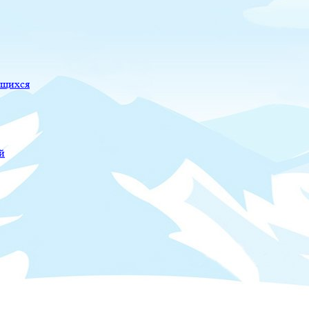
ющихся
й